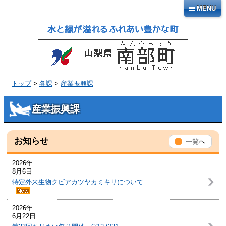
本
MENU
文
へ
移
動
トップ
>
各課
>
産業振興課
産業振興課
お知らせ
一覧へ
2026年
8月6日
特定外来生物クビアカツヤカミキリについて
2026年
6月22日