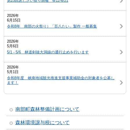
第23回あじさい祭り開催 6/12-6/21
2026年
6月15日
令和8年 南部の火祭り）「百八たい」製作 一般募集
2026年
5月6日
5/1 - 5/6 林道剣抜大洞線の通行止めを行います
2026年
5月1日
令和8年度 峡南地域観光推進支援事業補助金の対象者を公募し
ます！
南部町森林整備計画について
森林環境譲与税について