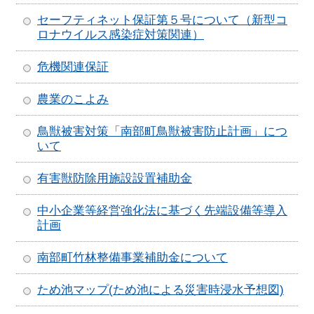
セーフティ­ネット保証­第５号につ­いて（新型­コ
ロナウイ­ルス感染症­対策関連）
危機関連保証
農業のこよみ
鳥獣被害対策「南部町鳥獣被害防止計画」につ
いて
有害獣防除用施設設置補助金
中小企業等経営強化法に基づく先端設備等導入
計画
南部町竹林整備事業補助金について
ため池マップ(ため池による災害時浸水予想図)