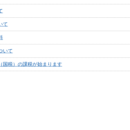
て
いて
料
ついて
（国税­）の課税が­始まります­