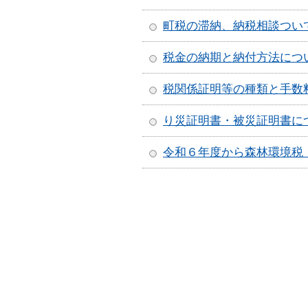
町税の滞納、納税相談つい
税金の納期と納付方法につ
税関係証明等の種類と手数
り災証明書・被災証明書に
令和６年度­から森林環­境税