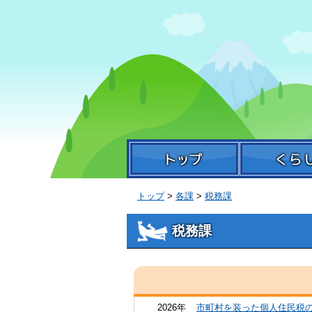
本
文
へ
移
動
トップ
>
各課
>
税務課
税務課
2026年
市町村を装った個人住民税