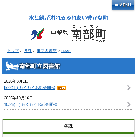
本
MENU
文
へ
移
動
トップ
>
各課
>
町立図書館
>
news
南部町立図書館
2026年8月1日
8/22(土) わくわくお話会開催
2025年10月16日
10/25(土) わくわくお話会開催
各課