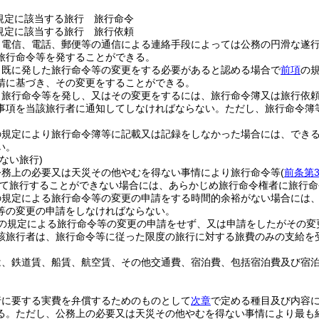
規定に該当する旅行 旅行命令
規定に該当する旅行 旅行依頼
、電信、電話、郵便等の通信による連絡手段によっては公務の円滑な遂
旅行命令等を発することができる。
、既に発した旅行命令等の変更をする必要があると認める場合で
前項
の
請に基づき、その変更をすることができる。
、旅行命令等を発し、又はその変更をするには、旅行命令簿又は旅行依
事項を当該旅行者に通知してしなければならない。
ただし、旅行命令簿
の規定により旅行命令簿等に記載又は記録をしなかった場合には、でき
い。
ない旅行)
公務上の必要又は天災その他やむを得ない事情により旅行命令等
(
前条第
て旅行することができない場合には、あらかじめ旅行命令権者に旅行命
の規定による旅行命令等の変更の申請をする時間的余裕がない場合には
等の変更の申請をしなければならない。
の規定による旅行命令等の変更の申請をせず、又は申請をしたがその変
該旅行者は、旅行命令等に従った限度の旅行に対する旅費のみの支給を
は、鉄道賃、船賃、航空賃、その他交通費、宿泊費、包括宿泊費及び宿
行に要する実費を弁償するためのものとして
次章
で定める種目及び内容
る。
ただし、公務上の必要又は天災その他やむを得ない事情により最も