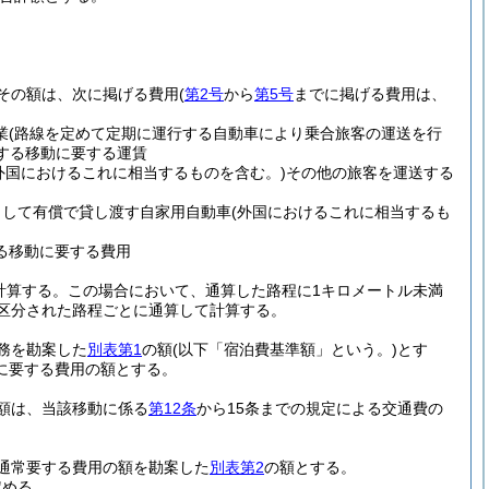
その額は、次に掲げる費用
(
第2号
から
第5号
までに掲げる費用は、
業
(路線を定めて定期に運行する自動車により乗合旅客の運送を行
する移動に要する運賃
外国におけるこれに相当するものを含む。)
その他の旅客を運送する
として有償で貸し渡す自家用自動車
(外国におけるこれに相当するも
る移動に要する費用
計算する。
この場合において、通算した路程に1キロメートル未満
区分された路程ごとに通算して計算する。
務を勘案した
別表第1
の額
(以下「宿泊費基準額」という。)
とす
に要する費用の額とする。
額は、当該移動に係る
第12条
から15条までの規定による交通費の
通常要する費用の額を勘案した
別表第2
の額とする。
定める。