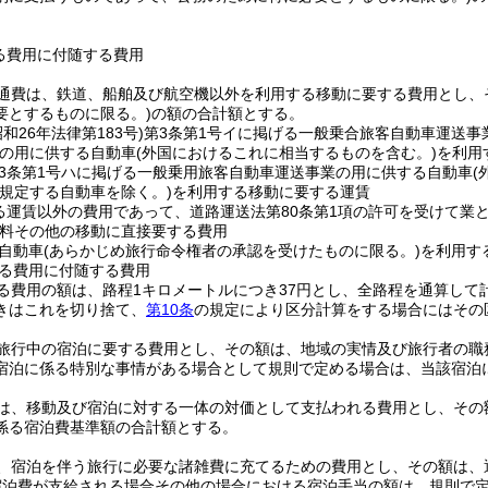
る費用に付随する費用
通費は、鉄道、船舶及び航空機以外を利用する移動に要する費用とし、
要とするものに限る。)
の額の合計額とする。
昭和26年法律第183号)
第3条第1号イに掲げる一般乗合旅客自動車運送事
の用に供する自動車
(外国におけるこれに相当するものを含む。)
を利用
3条第1号ハに掲げる一般乗用旅客自動車運送事業の用に供する自動車
(
規定する自動車を除く。)
を利用する移動に要する運賃
る運賃以外の費用であって、道路運送法第80条第1項の許可を受けて業
料その他の移動に直接要する費用
自動車
(あらかじめ旅行命令権者の承認を受けたものに限る。)
を利用す
る費用に付随する費用
る費用の額は、路程1キロメートルにつき37円とし、全路程を通算して
きはこれを切り捨て、
第10条
の規定により区分計算をする場合にはその
旅行中の宿泊に要する費用とし、その額は、地域の実情及び旅行者の職
宿泊に係る特別な事情がある場合として規則で定める場合は、当該宿泊
は、移動及び宿泊に対する一体の対価として支払われる費用とし、その
係る宿泊費基準額の合計額とする。
、宿泊を伴う旅行に必要な諸雑費に充てるための費用とし、その額は、
宿泊費が支給される場合その他の場合における宿泊手当の額は、規則で