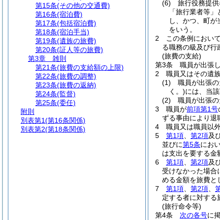
(6)
旅行役務提供
第15条
(その他の交通費)
「旅行業者等」
第16条
(宿泊費)
し、かつ、町が
第17条
(包括宿泊費)
をいう。
第18条
(宿泊手当)
2
この条例におい
第19条
(遺族の旅費)
る職務の級及び行
第20条
(証人等の旅費)
(旅費の支給)
第3章
雑則
第3条
職員が出張
第21条
(旅費の支給額の上限)
2
職員又はその遺
第22条
(旅費の調整)
(1)
職員が出張の
第23条
(旅費の返納)
く。)
には、当該
第24条
(監督)
(2)
職員が出張の
第25条
(委任)
3
職員が
前項第1号
附則
ずる事由により退
別表第1
(第16条関係)
4
職員又は職員以
別表第2
(第18条関係)
5
第1項
、
第2項
及
並びに
第5条
におい
は支出を要する金
6
第1項
、
第2項
及
受けなかった場合
める金額を旅費と
7
第1項
、
第2項
、
定する者に対する
(旅行命令等)
第4条
次の各号
に