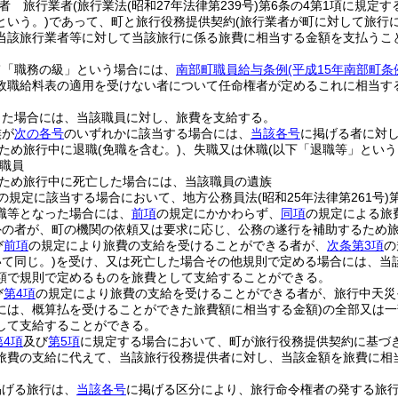
者 旅行業者
(旅行業法
(昭和27年法律第239号)
第6条の4第1項に規定す
という。)
であって、町と旅行役務提供契約
(旅行業者が町に対して旅行
当該旅行業者等に対して当該旅行に係る旅費に相当する金額を支払うこ
て「職務の級」という場合には、
南部町職員給与条例
(平成15年南部町条
政職給料表の適用を受けない者について任命権者が定めるこれに相当す
した場合には、当該職員に対し、旅費を支給する。
族が
次の各号
のいずれかに該当する場合には、
当該各号
に掲げる者に対
ため旅行中に退職
(免職を含む。)
、失職又は休職
(以下「退職等」という
職員
ため旅行中に死亡した場合には、当該職員の遺族
の規定に該当する場合において、地方公務員法
(昭和25年法律第261号)
職等となった場合には、
前項
の規定にかかわらず、
同項
の規定による旅
外の者が、町の機関の依頼又は要求に応じ、公務の遂行を補助するため
び
前項
の規定により旅費の支給を受けることができる者が、
次条第3項
の
て同じ。)
を受け、又は死亡した場合その他規則で定める場合には、当
額で規則で定めるものを旅費として支給することができる。
び
第4項
の規定により旅費の支給を受けることができる者が、旅行中天災
には、概算払を受けることができた旅費額に相当する金額)
の全部又は一
して支給することができる。
第4項
及び
第5項
に規定する場合において、町が旅行役務提供契約に基づ
旅費の支給に代えて、当該旅行役務提供者に対し、当該金額を旅費に相
掲げる旅行は、
当該各号
に掲げる区分により、旅行命令権者の発する旅