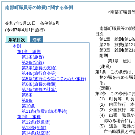
南部町職員等の旅費に関する条例
○南部町職員
令和7年3月18日 条例第6号
南部町職員等の旅費
(令和7年4月1日施行)
目次
第1章
総則
(第1
条項目次
沿革
第2章
旅費
(第1
本則
第3章
雑則
(第2
第1章
総則
附則
第1条
(趣旨)
第1章
総則
第2条
(定義)
(趣旨)
第3条
(旅費の支給)
第1条
この条例は
第4条
(旅行命令等)
務の職を占める職員
第5条
(旅行命令等に従わない旅行)
る。
第6条
(旅費の種類)
(定義)
第7条
(旅費の計算)
第2条
この条例に
第8条
(1)
町長等 町長
第9条
(2)
内国旅行 本
第10条
(3)
外国旅行 本
第11条
(旅費の請求手続)
(4)
出張 職員が
第2章
旅費
認める場合には
第12条
(鉄道賃)
(5)
遺族 職員の
第13条
(船賃)
亡当時職員と生
第14条
(航空賃)