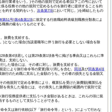
る旅行業者をいう。)
その他の規則で定める者
(以下この号において
に係る役務その他の規則で定めるものを旅行者に提供することを約
とを約する契約をいう。
次条第7項
において同じ。)
を締結したもの
例第51号)
第4条第1項
に規定する行政職給料表級別職務分類表によ
る職務の級をいうものとする。
し、旅費を支給する。
。)
となった場合
(当該退職等に伴う旅行を必要としない場合を除
第28条第4項若しくは第29条第1項各号に掲げる事由又はこれらに準
費は、支給しない。
旅行した場合には、その者に対し、旅費を支給する。
規定により旅行命令等の変更
(取り消しを含む。
同項
及び
同条第4項
該旅行のため既に支出した金額のうち、その者の損失となる金額又
その他規則で定める事情により、概算払を受けた旅費額
(概算払を
部を喪失した場合には、その喪失した旅費額の範囲内で規則で定
き旅行役務提供者に支払うべき金額があるときは、これらの項に規
当するものとして支払うことができる。
行命令又は旅行依頼
(以下「旅行命令等」という。)
によって行わな