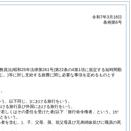
令和7年3月18日
条例第6号
公務員法
(昭和25年法律第261号)
第22条の4第1項に規定する短時間勤
じ。)
等に対し支給する旅費に関し必要な事項を定めるものとす
る。
う。以下同じ。)
における旅行をいう。
おける旅行及び外国における旅行をいう。
者若しくはその委任を受けた者
(以下「旅行命令権者」という。)
が
とをいう。
者を含む。)
、子、父母、孫、祖父母及び兄弟姉妹並びに職員の死