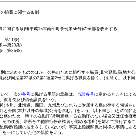
等の旅費に関する条例
に関する条例(平成15年南部町条例第55号)の全部を改正する。
条―第11条)
2条―第20条)
1条―第25条)
、別に定めるもののほか、公務のために旅行する職員
(非常勤職員
(地方
及び同法第22条の2第1項第2号に掲げる職員を除く。)
を除く。以下同
おいて、
次の各号
に掲げる用語の意義は、
当該各号
に定めるところによ
、教育長及び議会議員をいう。
邦
(本州、北海道、四国、九州及びこれらに附属する島の存する領域をい
邦と外国
(本邦以外の領域
(公海を含む。)
をいう。以下同じ。)
との間に
公務のため一時その在勤庁
(常時勤務する在勤庁のない場合又は任命権
、その住所、居所その他旅行任命権者が認める場所)
を離れて旅行するこ
配偶者
(婚姻の届出をしていないが、事実上婚姻関係と同様の事情にある
計を一にしていた他の親族をいう。