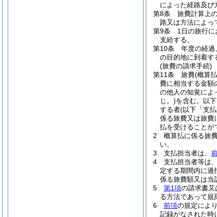
によった経路及び
第8条
旅費計算上
路又は方法によっ
第9条
1日の旅行
支給する。
第10条
年度の経過
の目的地に到着す
(旅費の請求手続)
第11条
旅費
(概算
費に相当する金額
の他人の知覚によ
じ。)
を含む。以下
する者
(以下「支
係る旅費又は旅費
払を受けることが
2
概算払に係る旅
い。
3
支払担当者は、
4
支払担当者等は
定する期間内に過
係る旅費額又は当
5
第1項
の請求書又
る方法であって規
6
前項
の規定によ
記録がなされた時