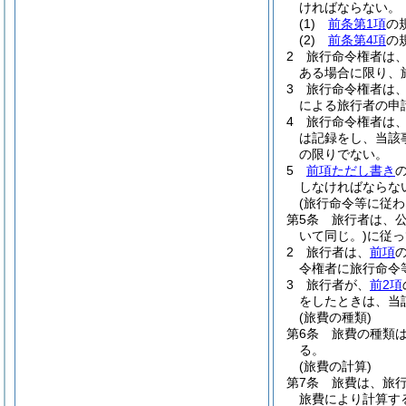
ければならない。
(1)
前条第1項
の
(2)
前条第4項
の
2
旅行命令権者は
ある場合に限り、
3
旅行命令権者は
による旅行者の申
4
旅行命令権者は
は記録をし、当該
の限りでない。
5
前項ただし書き
しなければならな
(旅行命令等に従わ
第5条
旅行者は、
いて同じ。)
に従っ
2
旅行者は、
前項
令権者に旅行命令
3
旅行者が、
前2項
をしたときは、当
(旅費の種類)
第6条
旅費の種類
る。
(旅費の計算)
第7条
旅費は、旅
旅費により計算す