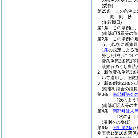
の条例の執行につ
(委任)
第25条
この条例に
附
則
抄
(施行期日)
第1条
この条例は、
(南部町職員等の
第2条
この条例の
う。)
以後に新旅費
1条
の規定による
発した旅行につい
費条例第2条第1
該旅行のうち当該
2
新旅費条例第3条
いて適用し、旧旅
3
新条例第23条
(南部町議会の議
第3条
南部町議会
〔次のよう
(南部町証人等の
第4条
南部町証人
〔次のよう
(規則への委任)
第6条
附則第2条
及
別表第1
(第16条関係)