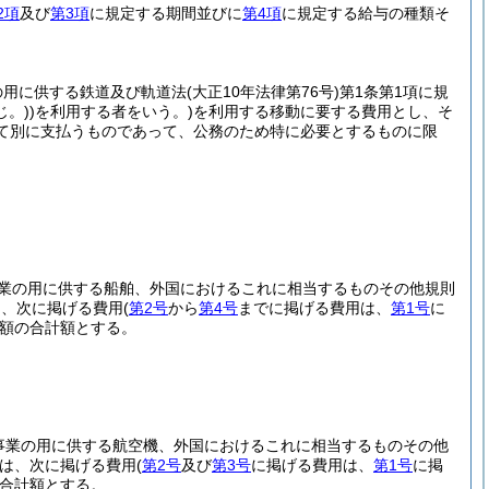
2項
及び
第3項
に規定する期間並びに
第4項
に規定する給与の種類そ
の用に供する鉄道及び軌道法
(大正10年法律第76号)
第1条第1項に規
。)
)を利用する者をいう。)を利用する移動に要する費用とし、そ
て別に支払うものであって、公務のため特に必要とするものに限
事業の用に供する船舶、外国におけるこれに相当するものその他規則
は、次に掲げる費用
(
第2号
から
第4号
までに掲げる費用は、
第1号
に
額の合計額とする。
送事業の用に供する航空機、外国におけるこれに相当するものその他
は、次に掲げる費用
(
第2号
及び
第3号
に掲げる費用は、
第1号
に掲
合計額とする。