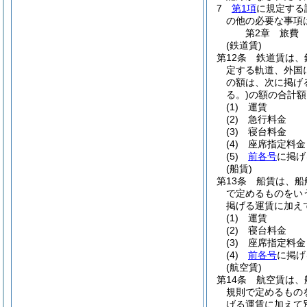
7
第1項
に規定する
の他の必要な事項
第2章
旅費
(鉄道賃)
第12条
鉄道賃は、
定する軌道、外国
の額は、次に掲げ
る。)
の額の合計額
(1)
運賃
(2)
急行料金
(3)
寝台料金
(4)
座席指定料金
(5)
前各号
に掲げ
(船賃)
第13条
船賃は、船
で定めるものをい
掲げる運賃に加え
(1)
運賃
(2)
寝台料金
(3)
座席指定料金
(4)
前各号
に掲げ
(航空賃)
第14条
航空賃は、
規則で定めるもの
げる運賃に加えて