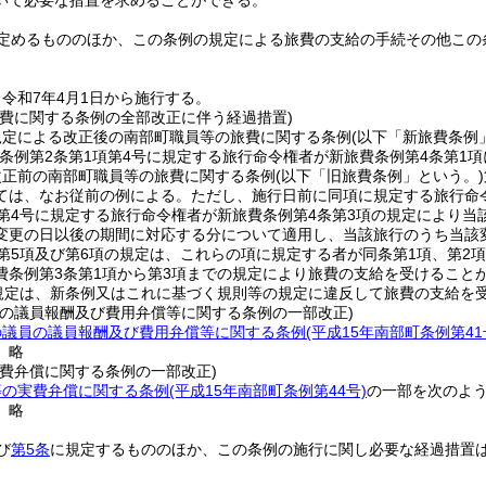
いて必要な措置を求めることができる。
定めるもののほか、この条例の規定による旅費の支給の手続その他この
令和7年4月1日から施行する。
旅費に関する条例の全部改正に伴う経過措置)
規定による改正後の南部町職員等の旅費に関する条例
(以下「新旅費条例
条例第2条第1項第4号に規定する旅行命令権者が新旅費条例第4条第1
改正前の南部町職員等の旅費に関する条例
(以下「旧旅費条例」という。)
ては、なお従前の例による。
ただし、施行日前に同項に規定する旅行命
項第4号に規定する旅行命令権者が新旅費条例第4条第3項の規定により
変更の日以後の期間に対応する分について適用し、当該旅行のうち当該
第5項及び第6項の規定は、これらの項に規定する者が同条第1項、第2
費条例第3条第1項から第3項までの規定により旅費の支給を受けること
の規定は、新条例又はこれに基づく規則等の規定に違反して旅費の支給を
員の議員報酬及び費用弁償等に関する条例の一部改正)
の議員の議員報酬及び費用弁償等に関する条例
(平成15年南部町条例第41
〕略
実費弁償に関する条例の一部改正)
等の実費弁償に関する条例
(平成15年南部町条例第44号)
の一部を次のよ
〕略
び
第5条
に規定するもののほか、この条例の施行に関し必要な経過措置