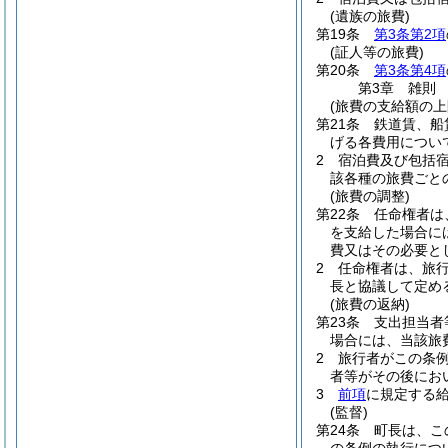
(遺族の旅費)
第19条
第3条第2項
(証人等の旅費)
第20条
第3条第4項
第3章
雑則
(旅費の支給額の上
第21条
鉄道賃、船
げる各費用につい
2
宿泊費及び包括
該各種の旅費ごと
(旅費の調整)
第22条
任命権者は
を支給した場合に
費又はその必要と
2
任命権者は、旅
長と協議して定め
(旅費の返納)
第23条
支出担当者
場合には、当該旅
2
旅行者がこの条
者等がその後にお
3
前項
に規定する
(監督)
第24条
町長は、こ