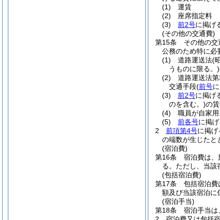
(1)
運賃
(2)
座席指定料
(3)
前2号
に掲げ
(その他の交通費)
第15条
その他の交
公務のため特に必
(1)
道路運送法
(
うものに限る。)
(2)
道路運送法第
交通手段
(
前号
に
(3)
前2号
に掲げ
のを含む。)
の賃
(4)
職員が自家用
(5)
前各号
に掲げ
2
前項第4号
に掲げ
の端数が生じたと
(宿泊費)
第16条
宿泊費は、
る。
ただし、当該
(包括宿泊費)
第17条
包括宿泊費
額及び当該宿泊に
(宿泊手当)
第18条
宿泊手当は
2
宿泊費又は包括