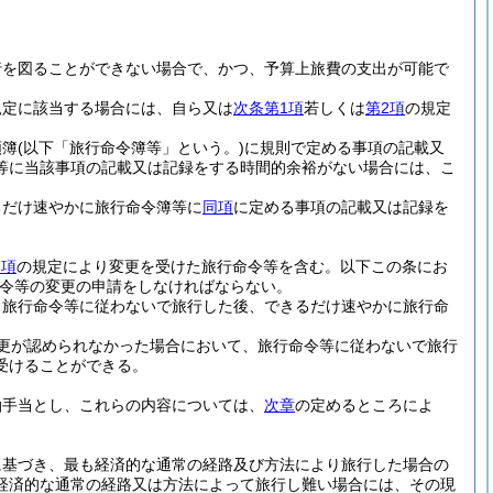
行を図ることができない場合で、かつ、予算上旅費の支出が可能で
規定に該当する場合には、自ら又は
次条第1項
若しくは
第2項
の規定
頼簿
(以下「旅行命令簿等」という。)
に規則で定める事項の記載又
等に当該事項の記載又は記録をする時間的余裕がない場合には、こ
るだけ速やかに旅行命令簿等に
同項
に定める事項の記載又は記録を
3項
の規定により変更を受けた旅行命令等を含む。以下この条にお
令等の変更の申請をしなければならない。
、旅行命令等に従わないで旅行した後、できるだけ速やかに旅行命
更が認められなかった場合において、旅行命令等に従わないで旅行
受けることができる。
泊手当とし、これらの内容については、
次章
の定めるところによ
に基づき、最も経済的な通常の経路及び方法により旅行した場合の
経済的な通常の経路又は方法によって旅行し難い場合には、その現