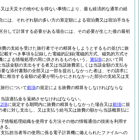
要又は天災その他やむを得ない事情により、最も経済的な通常の経
。
合には、それぞれ額の多い方の算定額による宿泊費又は宿泊手当を
区分して計算する必要がある場合には、その必要が生じた後の最初
旅費の支給を受けた旅行者でその精算をしようとするもの並びに旅
に記載すべき事項を記録した電磁的記録
(電磁的方式、磁気的方式そ
機による情報処理の用に供されるものをいう。
第5項
において同
は当該金額の支出をする者又は当該旅費若しくは当該金額の支払を
必要な添付書類の全部又は一部を提出しなかった者は、その請求に
費に相当する金額の必要が明らかにされなかった部分の支給又は支
該旅行について
前項
の規定による旅費の精算をしなければならな
、当該過払金を返納させなければならない。
2項
に規定する期間内に旅費の精算をしなかった場合又は
前項
に規
の者に対し支出し、又は支払う給与又は旅費の額から当該概算払に
電子情報処理組織を使用する方法その他の情報通信の技術を利用す
きる。
、支払担当者等の使用に係る電子計算機に備えられたファイルへの