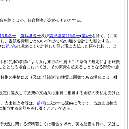
合を除くほか、任命権者が定めるものとする。
13条各号
、
第14条各号
及び
第15条第1項各号
(
第4号
を除く。)
に掲
較し、当該各費用ごとのいずれか少ない額を合計した額とする。
びに
第7条
の規定により計算した額と現に支払った額を比較し、当
ける特別の事情により又は旅行の性質上この条例の規定による旅費
こととなる場合においては、その実費を超えることとなる部分の旅
る特別の事情により又は当該旅行の性質上困難である場合には、町
規定に違反して旅費の支給又は旅費に相当する金額の支払を受けた
は、支出担当者等は、
前項
に規定する返納に代えて、当該支出担当
に相当する金額を差し引くことができる。
行状況に関する資料若しくは報告を求め、実地監査を行い、又はこ