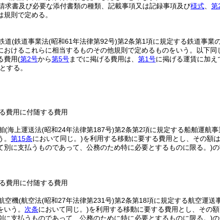
請求書及び必要な添付書類の種類、記載事項又は記録事項及び
様式
、
第
は規則で定める。
鉄道
(鉄道事業法
(昭和61年法律第92号)
第2条第1項に規定する鉄道事業
におけるこれらに相当するものその他規則で定めるものをいう。以下同じ
る費用
(
第2号
から
第5号
までに掲げる費用は、
第1号
に掲げる運賃に加え
とする。
る費用に付随する費用
舶
(海上運送法
(昭和24年法律第187号)
第2条第2項に規定する船舶運航
う。
第15条
において同じ。)
を利用する移動に要する費用とし、その額
て別に支払うものであって、公務のため特に必要とするものに限る。)
の
る費用に付随する費用
航空機
(航空法
(昭和27年法律第231号)
第2条第18項に規定する航空運
をいう。
次条
において同じ。)
を利用する移動に要する費用とし、その額
別に支払うものであって、公務のために特に必要とするものに限る。)
の