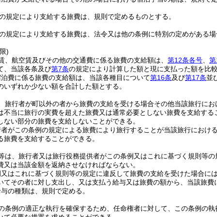
の規定により支給する旅費は、規則で定めるものとする。
の規定により支給する旅費は、法令又は他の条例に特別の定めがある場
限)
賃、航空賃及びその他の交通費に係る旅費の支給額は、
第12条各号
、
第
て、当該各条及び
第7条
の規定により計算した額と現に支払った額を比
宿泊費に係る旅費の支給額は、当該各種目について
第16条
及び
第17条
並
のいずれか少ない額を合計した額とする。
、旅行者が町以外の者から旅費の支給を受ける場合その他当該旅行にお
は不当に旅行の実費を超えた旅費又は通常必要としない旅費を支給する
しない部分の旅費を支給しないことができる。
行者がこの条例の規定による旅費により旅行することが当該旅行におけ
る旅費を支給することができる。
等は、旅行者又は旅行役務提供者がこの条例又はこれに基づく規則等の
費又は当該金額を返納させなければならない。
例又はこれに基づく規則等の規定に違反して旅費の支給を受けた場合に
いてその者に対し支出し、又は支払う給与又は旅費の額から、当該旅費
給与の種類は、規則で定める。
の条例の適正な執行を確保するため、任命権者に対して、この条例の執