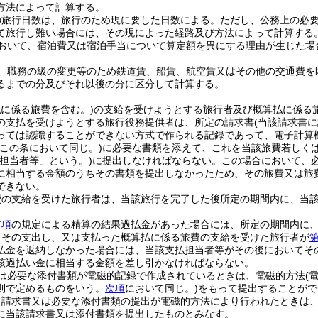
方法によって計算する。
の旅行日数は、旅行のため現に要した日数による。
ただし、公務上の必
て旅行し難い場合には、その現によった経路及び方法によって計算する
において、宿泊費又は宿泊手当について算定額を異にする理由が生じた場
、職務の級の変更等のため鉄道賃、船賃、航空賃又はその他の交通費を
るまでの分及びそれ以後の分に区分して計算する。
払に係る旅費を含む。)
の支給を受けようとする旅行者及び概算払に係る
の支払を受けようとする旅行役務提供者は、所定の請求書
(当該請求書
っては認識することができない方式で作られる記録であって、電子計算
この条において同じ。)
に必要な書類を添えて、これを当該旅費若しく
払担当者等」という。)
に提出しなければならない。
この場合において、
に相当する金額のうちその書類を提出しなかったため、その旅費又は旅
できない。
費の支給を受けた旅行者は、当該旅行を完了した後所定の期間内に、当
前項
の規定による精算の結果過払金があった場合には、所定の期間内に
、その支出し、又は支払った概算払に係る旅費の支給を受けた旅行者が
第
払金を返納しなかった場合には、当該支払担当者等がその後においてそ
該過払い金に相当する金額を差し引かなければならない。
は必要な添付書類が電磁的記録で作成されているときは、電磁的方法
(
則で定めるものをいう。
次項
において同じ。)
をもって提出することがで
り請求書又は必要な添付書類の提出が電磁的方法により行われたときは
に当該請求書又は添付書類を提出したものとみなす。