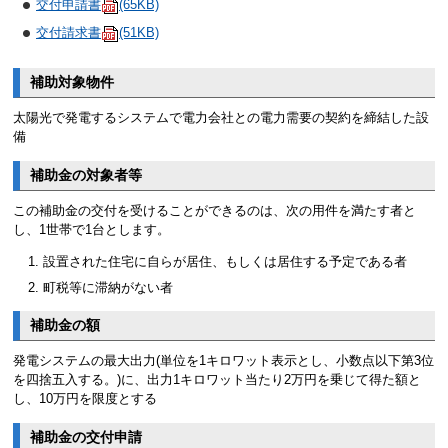
交付申請書
(65KB)
交付請求書
(51KB)
補助対象物件
太陽光で発電するシステムで電力会社との電力需要の契約を締結した設
備
補助金の対象者等
この補助金の交付を受けることができるのは、次の用件を満たす者と
し、1世帯で1台とします。
設置された住宅に自らが居住、もしくは居住する予定である者
町税等に滞納がない者
補助金の額
発電システムの最大出力(単位を1キロワット表示とし、小数点以下第3位
を四捨五入する。)に、出力1キロワット当たり2万円を乗じて得た額と
し、10万円を限度とする
補助金の交付申請