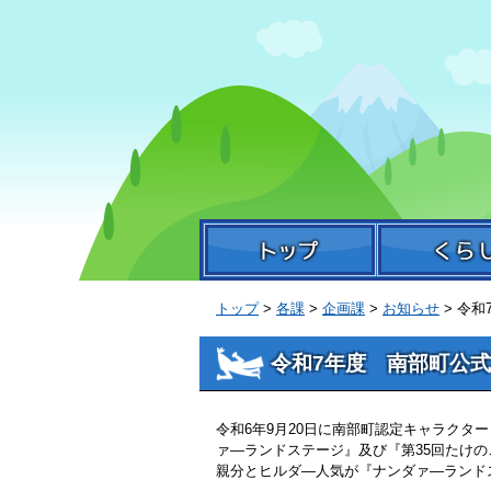
本
文
へ
移
動
トップ
>
各課
>
企画課
>
お知らせ
> 令
令和7年度 南部町公
令和6年9月20日に南部町認定キャラク
ァ―ランドステージ』及び『第35回たけ
親分とヒルダ―人気が『ナンダァ―ランド