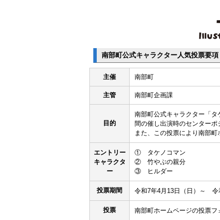
南部町公式キャラクター人気投票要項
主催
南部町
主管
南部町企画課
南部町公式キャラクター「タ
目的
間の催し出演時のセンターポ
また、この投票により南部町
エントリー
① タケノコマン
キャラクタ
② 竹やぶの親分
ー
③ ヒルダー
投票期間
令和7年4月13日（日）～ 
投票
南部町ホームページの投票フ