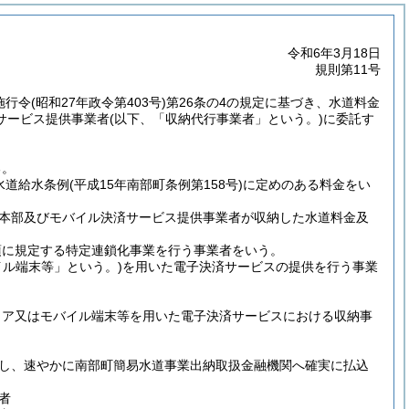
令和6年3月18日
規則第11号
施行令
(昭和27年政令第403号)
第26条の4の規定に基づき、水道料金
サービス提供事業者
(以下、「収納代行事業者」という。)
に委託す
る。
水道給水条例
(平成15年南部町条例第158号)
に定めのある料金をい
本部及びモバイル決済サービス提供事業者が収納した水道料金及
1項に規定する特定連鎖化事業を行う事業者をいう。
イル端末等」という。)
を用いた電子決済サービスの提供を行う事業
トア又はモバイル端末等を用いた電子決済サービスにおける収納事
し、速やかに南部町簡易水道事業出納取扱金融機関へ確実に払込
者