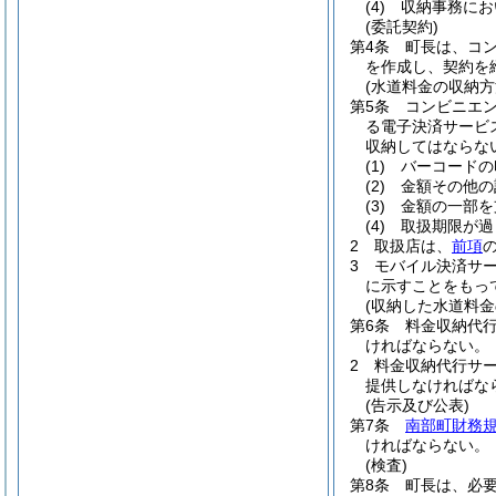
(4)
収納事務にお
(委託契約)
第4条
町長は、コ
を作成し、契約を
(水道料金の収納方
第5条
コンビニエ
る電子決済サービ
収納してはならな
(1)
バーコードの
(2)
金額その他の
(3)
金額の一部を
(4)
取扱期限が過
2
取扱店は、
前項
3
モバイル決済サ
に示すことをもっ
(収納した水道料金
第6条
料金収納代
ければならない。
2
料金収納代行サ
提供しなければな
(告示及び公表)
第7条
南部町財務
ければならない。
(検査)
第8条
町長は、必