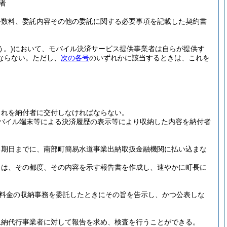
者
手数料、委託内容その他の委託に関する必要事項を記載した契約書
う。)
において、モバイル決済サービス提供事業者は自らが提供す
ならない。
ただし、
次の各号
のいずれかに該当するときは、これを
これを納付者に交付しなければならない。
バイル端末等による決済履歴の表示等により収納した内容を納付者
る期日までに、南部町簡易水道事業出納取扱金融機関に払い込まな
きは、その都度、その内容を示す報告書を作成し、速やかに町長に
料金の収納事務を委託したときにその旨を告示し、かつ公表しな
収納代行事業者に対して報告を求め、検査を行うことができる。