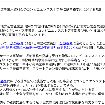
水道事業水道料金のコンビニエンスストア等収納事務委託に関する規則
、地方公営企業法
(昭和27年法律第292号)
第33条の2及び地方公営企業法
収納代行サービス事業者、コンビニエンスストア本部及びモバイル決済
必要な事項を定めるものとする。
おいて、
次の各号
に掲げる用語の意義は、
当該各号
に定めるところによ
部町簡易水道給水条例
(平成15年南部町条例第155号)
及び南部町小規模
サービス事業者 収納事務の委託を受けた複数のコンビニエンスストア
を取りまとめ、南部町簡易水道事業に提供する事業者をいう。
スストア本部 中小小売商業振興法
(昭和48年法律第101号)
第11条第
サービス提供事業者 スマートフォン等の情報端末装置
(以下、「モバ
の各号
に掲げる基準全てに該当する収納代行事業者にコンビニエンスス
ビニ等収納事務」という。)
を委託することができる。
入の確保及び住民の利便性の向上に寄与することが認められる者
託に関して十分な実績を有し、かつ、収納された水道料金を安全に保管
切かつ確実に遂行するに足りる意思と経理的及び技術的な能力を有する