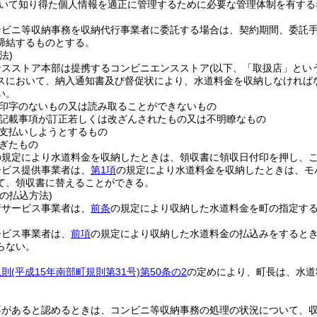
いて知り得た個人情報を適正に管理するために必要な管理体制を有する
ンビニ等収納事務を収納代行事業者に委託する場合は、契約期間、委託
締結するものとする。
法)
ンスストア本部は提携するコンビニエンスストア
(以下、「取扱店」とい
スにおいて、納入通知書及び督促状により、水道料金を収納しなければ
い。
印字のないもの又は読み取ることができないもの
記載事項が訂正若しくは改ざんされたもの又は不明瞭なもの
支払いしようとするもの
ぎたもの
の規定により水道料金を収納したときは、領収書に領収日付印を押し、
ービス提供事業者は、
第1項
の規定により水道料金を収納したときは、モ
て、領収書に替えることができる。
の払込方法)
行サービス事業者は、
前条
の規定により収納した水道料金を町の指定す
ービス事業者は、
前項
の規定により収納した水道料金の払込みをすると
らない。
規則
(平成15年南部町規則第31号)
第50条の2
の定めにより、町長は、水道
要があると認めるときは、コンビニ等収納事務の処理の状況について、