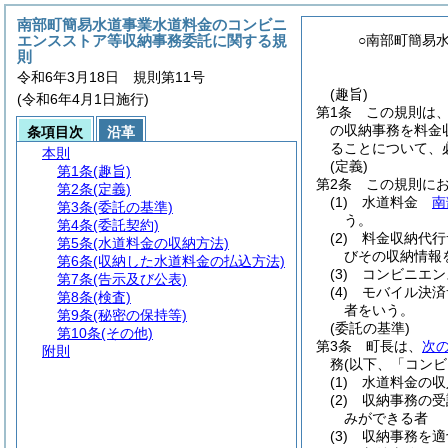
南部町簡易水道事業水道料金のコンビニ
エンスストア等収納事務委託に関する規
○南部町簡易
則
令和6年3月18日 規則第11号
(趣旨)
(令和6年4月1日施行)
第1条
この規則は
の収納事務を料金
条項目次
沿革
ることについて、
本則
(定義)
第1条
(趣旨)
第2条
この規則に
第2条
(定義)
(1)
水道料金
南
第3条
(委託の基準)
う。
第4条
(委託契約)
(2)
料金収納代行
第5条
(水道料金の収納方法)
びその収納情報
第6条
(収納した水道料金の払込方法)
(3)
コンビニエン
第7条
(告示及び公表)
(4)
モバイル決済
第8条
(検査)
者をいう。
第9条
(秘密の保持等)
(委託の基準)
第10条
(その他)
第3条
町長は、
次
附則
務
(以下、「コン
(1)
水道料金の収
(2)
収納事務の受
みができる者
(3)
収納事務を適