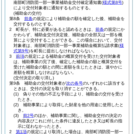
南部町消防団一部一事業補助金交付確定通知書
(
様式第8号
)
により交付対象者に通知するものとする。
(補助金の交付)
第8条
前条
の規定により補助金の額を確定した後、補助金を
交付するものとする。
2
町長が、特に必要があると認めるときは、
前条
の規定にか
かわらず、補助金交付決定後、補助金の全部又は一部を概
算により交付することができる。
この場合において、交付
対象者は、南部町消防団一部一事業補助金概算払請求書
(
様
式第9号
)
を町長に提出しなければならない。
3
前項
の規定による補助金の概算交付を受けた交付対象者
は、補助事業の完了後、確定した補助金の額と概算交付を
受けた補助金の額との間に差額を生じたときは、速やかに
差額を精算しなければならない。
(交付決定の取り消し)
第9条
補助金の交付対象者が
次の各号
のいずれかに該当する
ときは、交付の決定を取り消すことができる。
(1)
偽りその他の不正な手段により、補助金の交付を受け
たとき。
(2)
補助事業により取得した財産を他の用途に使用したと
き。
(3)
前2号
のほか、補助事業に関し、補助金交付の決定の
内容及びこれに付した条件に違反したとき又は町長の指
示に従わなかったとき。
2
第1項
の規定により取消した場合は、南部町消防団一部一