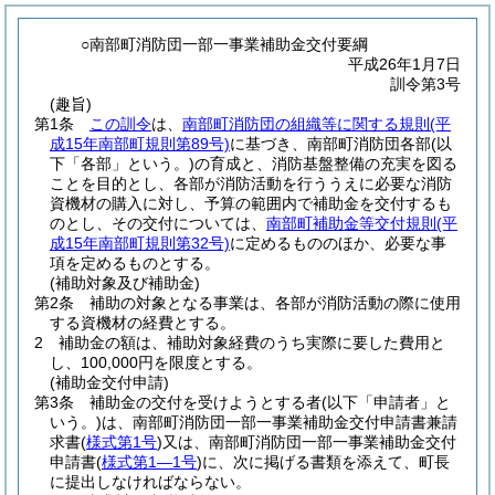
○南部町消防団一部一事業補助金交付要綱
平成26年1月7日
訓令第3号
(趣旨)
第1条
この訓令
は、
南部町消防団の組織等に関する規則
(平
成15年南部町規則第89号)
に基づき、南部町消防団各部
(以
下「各部」という。)
の育成と、消防基盤整備の充実を図る
ことを目的とし、各部が消防活動を行ううえに必要な消防
資機材の購入に対し、予算の範囲内で補助金を交付するも
のとし、その交付については、
南部町補助金等交付規則
(平
成15年南部町規則第32号)
に定めるもののほか、必要な事
項を定めるものとする。
(補助対象及び補助金)
第2条
補助の対象となる事業は、各部が消防活動の際に使用
する資機材の経費とする。
2
補助金の額は、補助対象経費のうち実際に要した費用と
し、100,000円を限度とする。
(補助金交付申請)
第3条
補助金の交付を受けようとする者
(以下「申請者」と
いう。)
は、南部町消防団一部一事業補助金交付申請書兼請
求書
(
様式第1号
)
又は、南部町消防団一部一事業補助金交付
申請書
(
様式第1―1号
)
に、次に掲げる書類を添えて、町長
に提出しなければならない。