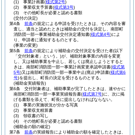
(1)
事業計画書
(
様式第2号
)
(2)
事業収支予算書
(
様式第3号
)
(3)
その他町長が必要と認める書類
(交付の決定)
第4条
前条
の規定による申請を受けたときは、その内容を審
査し、適当と認めたときは補助金の交付を決定し、南部町
消防団一部一事業補助金交付決定通知書
(
様式第4号
)
によ
り、申請者に通知するものとする。
(事業の変更)
第5条
前条
の規定により補助金の交付決定を受けた者
(以下
「交付対象者」という。)
が、補助対象事業の内容を変更
し、又は補助事業を中止し、若しくは廃止しようとすると
きは、南部町消防団一部一事業計画変更承認申請書
(
様式第
5号
)
又は南部町消防団一部一事業中止
(廃止)
申請書
(
様式第6
号
)
を提出し、町長の決定を受けるものとする。
(補助金実績報告)
第6条
交付対象者は、補助事業が完了したときは、速やかに
南部町消防団一部一事業実績報告書
(
様式第7号
)
に、次に掲
げる書類を添えて、町長に提出しなければならない。
(1)
事業の実施状況が分かる写真
(2)
事業収支精算書
(3)
領収書の写し
(4)
その他町長が必要と認める書類
(補助金の額の確定)
第7条
前条
の実績報告により補助金の額を確定したときは、