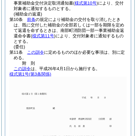
事業補助金交付決定取消通知書
(
様式第10号
)
により、交付
対象者に通知するものとする。
(補助金の返還)
第10条
前条
の規定により補助金の交付を取り消したとき
は、既に交付した補助金の全部若しくは一部を期限を定め
て返還を命ずるときは、南部町消防団一部一事業補助金返
還命令書
(
様式第11号
)
により、交付対象者に通知するもの
とする。
(委任)
第11条
この訓令
に定めるもののほか必要な事項は、別に定
める。
附
則
この訓令
は、平成26年4月1日から施行する。
様式第1号
(第3条関係)