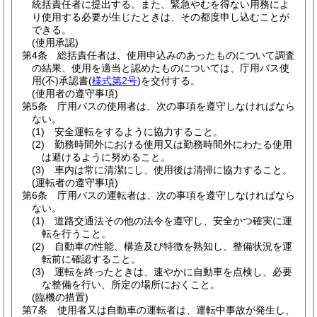
統括責任者に提出する。また、緊急やむを得ない用務によ
り使用する必要が生じたときは、その都度申し込むことが
できる。
(使用承認)
第4条
総括責任者は、使用申込みのあったものについて調査
の結果、使用を適当と認めたものについては、庁用バス使
用
(不)
承認書
(
様式第2号
)
を交付する。
(使用者の遵守事項)
第5条
庁用バスの使用者は、次の事項を遵守しなければなら
ない。
(1)
安全運転をするように協力すること。
(2)
勤務時間外における使用又は勤務時間外にわたる使用
は避けるように努めること。
(3)
車内は常に清潔にし、使用後は清掃に協力すること。
(運転者の遵守事項)
第6条
庁用バスの運転者は、次の事項を遵守しなければなら
ない。
(1)
道路交通法その他の法令を遵守し、安全かつ確実に運
転を行うこと。
(2)
自動車の性能、構造及び特徴を熟知し、整備状況を運
転前に確認すること。
(3)
運転を終ったときは、速やかに自動車を点検し、必要
な整備を行い、所定の場所におくこと。
(臨機の措置)
第7条
使用者又は自動車の運転者は、運転中事故が発生し、