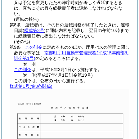
又は予定を変更したため帰庁時刻が著しく遅延するとき
は、直ちにその旨を総括責任者に連絡しなければならな
い。
(運転の報告)
第8条
運転者は、その日の運転用務が終了したときは、運転
日誌
(
様式第3号
)
に運転内容を記載し、翌日の午前10時まで
に総括責任者に提出しなければならない。
(その他)
第9条
この訓令
に定めるもののほか、庁用バスの管理に関し
必要な事項は、
南部町庁用自動車管理規程
(平成15年南部町
訓令第1号)
の定めるところによる。
附
則
この訓令
は、平成15年3月1日から施行する。
附
則
(平成27年4月1日
訓令第19号)
この訓令は、公布の日から施行する。
様式第1号
(第3条関係)