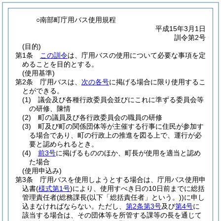
○南部町庁用バス使用規程
平成15年3月1日
訓令第2号
(目的)
第1条
この訓令
は、庁用バスの使用について必要な事項を定
めることを目的とする。
(使用基準)
第2条
庁用バスは、
次の各号
に掲げる場合に限り使用するこ
とができる。
(1)
議会及び各種行政委員会並びにこれに準ずる委員会等
の研修、陳情
(2)
町の議員及び各行政委員会の職員の研修
(3)
町及び町の関係団体等が主催する行事に住民が参加す
る場合であり、町の行政上の推進を図る上で、運行が必
要と認められるとき。
(4)
前3号
に掲げるもののほか、町長が使用を適当と認め
た場合
(使用申込み)
第3条
庁用バスを使用しようとする場合は、庁用バス使用申
込書
(
様式第1号
)
により、使用すべき日の10日前までに総括
管理責任者
(総務課長
(以下「総括責任者」という。)
)
に申し
込まなければならない。
ただし、
第2条第3号
及び
第4号
に
該当する場合は、その団体等を所管する課等の長を通じて