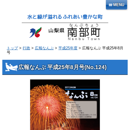
本
MENU
文
へ
移
動
トップ
>
行政
>
広報なんぶ
>
平成25年度
> 広報なんぶ 平成25年8月
号
広報なんぶ 平成25年8月号
(No.
124
)