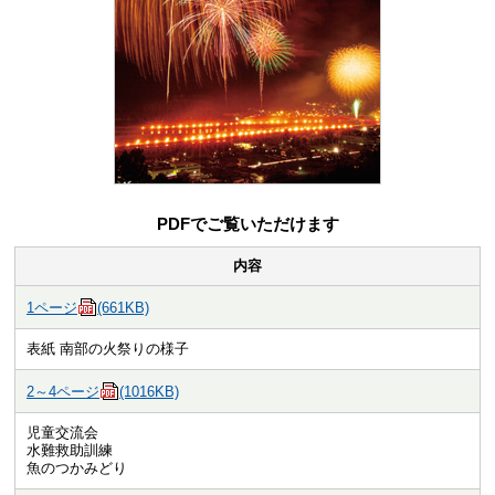
PDFでご覧いただけます
内容
1ページ
(661KB)
表紙
南部の火祭りの様子
2～4ページ
(1016KB)
児童交流会
水難救助訓練
魚のつかみどり