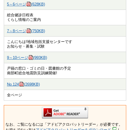
5～6ページ
(628KB)
総合健診日程表
くらし情報のご案内
7～8ページ
(750KB)
こんにちは!地域包括支援センターです
お知らせ・募集・試験
9～10ページ
(993KB)
戸籍の窓口・ゴミの日・図書館の予定
南部町総合地震防災訓練開催!
No.124
(2698KB)
全ページ
なお、ご覧になるには「アドビアクロバットリーダー」が必要です。
お持ちでない方は
アドビアクロバットリーダーをダウンロード
し