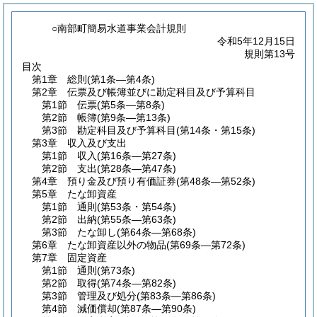
○南部町簡易水道事業会計規則
令和5年12月15日
規則第13号
目次
第1章
総則
(第1条―第4条)
第2章
伝票及び帳簿並びに勘定科目及び予算科目
第1節
伝票
(第5条―第8条)
第2節
帳簿
(第9条―第13条)
第3節
勘定科目及び予算科目
(第14条・第15条)
第3章
収入及び支出
第1節
収入
(第16条―第27条)
第2節
支出
(第28条―第47条)
第4章
預り金及び預り有価証券
(第48条―第52条)
第5章
たな卸資産
第1節
通則
(第53条・第54条)
第2節
出納
(第55条―第63条)
第3節
たな卸し
(第64条―第68条)
第6章
たな卸資産以外の物品
(第69条―第72条)
第7章
固定資産
第1節
通則
(第73条)
第2節
取得
(第74条―第82条)
第3節
管理及び処分
(第83条―第86条)
第4節
減価償却
(第87条―第90条)