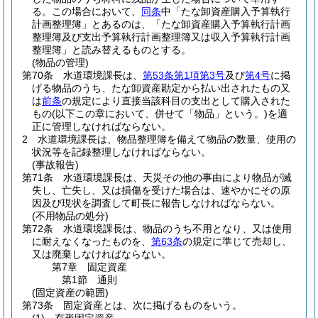
る。
この場合において、
同条
中「たな卸資産購入予算執行
計画整理簿」とあるのは、「たな卸資産購入予算執行計画
整理簿及び支出予算執行計画整理簿又は収入予算執行計画
整理簿」と読み替えるものとする。
(物品の管理)
第70条
水道環境課長は、
第53条第1項第3号
及び
第4号
に掲
げる物品のうち、たな卸資産勘定から払い出されたもの又
は
前条
の規定により直接当該科目の支出として購入された
もの
(以下この章において、併せて「物品」という。)
を適
正に管理しなければならない。
2
水道環境課長は、物品整理簿を備えて物品の数量、使用の
状況等を記録整理しなければならない。
(事故報告)
第71条
水道環境課長は、天災その他の事由により物品が滅
失し、亡失し、又は損傷を受けた場合は、速やかにその原
因及び現状を調査して町長に報告しなければならない。
(不用物品の処分)
第72条
水道環境課長は、物品のうち不用となり、又は使用
に耐えなくなったものを、
第63条
の規定に準じて売却し、
又は廃棄しなければならない。
第7章
固定資産
第1節
通則
(固定資産の範囲)
第73条
固定資産とは、次に掲げるものをいう。