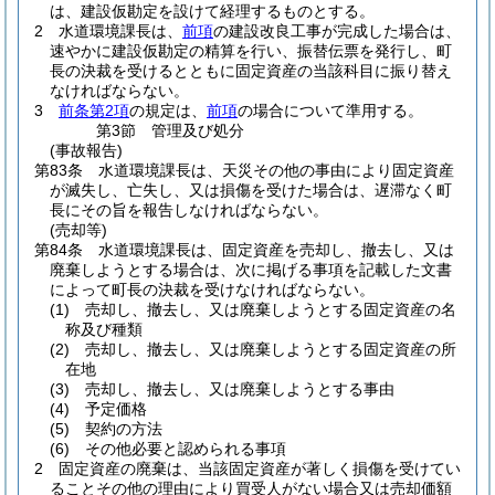
は、建設仮勘定を設けて経理するものとする。
2
水道環境課長は、
前項
の建設改良工事が完成した場合は、
速やかに建設仮勘定の精算を行い、振替伝票を発行し、町
長の決裁を受けるとともに固定資産の当該科目に振り替え
なければならない。
3
前条第2項
の規定は、
前項
の場合について準用する。
第3節
管理及び処分
(事故報告)
第83条
水道環境課長は、天災その他の事由により固定資産
が滅失し、亡失し、又は損傷を受けた場合は、遅滞なく町
長にその旨を報告しなければならない。
(売却等)
第84条
水道環境課長は、固定資産を売却し、撤去し、又は
廃棄しようとする場合は、次に掲げる事項を記載した文書
によって町長の決裁を受けなければならない。
(1)
売却し、撤去し、又は廃棄しようとする固定資産の名
称及び種類
(2)
売却し、撤去し、又は廃棄しようとする固定資産の所
在地
(3)
売却し、撤去し、又は廃棄しようとする事由
(4)
予定価格
(5)
契約の方法
(6)
その他必要と認められる事項
2
固定資産の廃棄は、当該固定資産が著しく損傷を受けてい
ることその他の理由により買受人がない場合又は売却価額