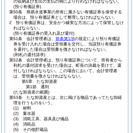
の収納及び支出の支払の例により行わなければならない。
(預り有価証券)
第50条
簡易水道事業の所有に属さない有価証券を保管する
場合は、預り有価証券として整理しなければならない。
2
預り有価証券は、安全かつ確実な方法によって保管しなけ
ればならない。
(預り有価証券の受入れ及び還付)
第51条
会計管理者は、
前条第1項
の規定により預り有価証
券を受け入れた場合は受領書を交付し、当該預り有価証券
を還付した場合は受領書を徴さなければならない。
(利札の還付請求)
第52条
会計管理者は、預り有価証券について、所有者から
利札の還付請求を受けた場合は、町長の決裁を受けて、還
付しなければならない。
この場合において、会計管理者
は、受領書を徴さなければならない。
第5章
たな卸資産
第1節
通則
(たな卸資産の範囲)
第53条
たな卸資産とは、次に掲げる物品であってたな卸経
理を行うものをいう。
(1)
材料
(2)
量水器
(3)
消耗工具、器具及び備品
(4)
消耗品
(5)
その他貯蔵品