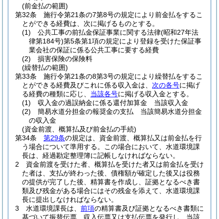
(前金払の範囲)
第32条
施行令第21条の7第8号の規定により前金払をするこ
とができる経費は、次に掲げるものとする。
(1)
公共工事の前払金保証事業に関する法律
(昭和27年法
律第184号)
第5条第1項の規定により登録を受けた保証事
業会社の保証に係る公共工事に要する経費
(2)
損害保険の保険料
(繰替払の範囲)
第33条
施行令第21条の8第3号の規定により繰替払をするこ
とができる経費及びこれに係る収入金は、
次の各号
に掲げ
る経費の種類に応じ、
当該各号
に掲げる収入金とする。
(1)
収入金の過誤納金に係る還付加算金 当該収入金
(2)
簡易水道分担金の報奨金の支払 当該簡易水道分担金
の収入金
(資金前渡、概算払及び前金払の手続)
第34条
第29条
の規定は、資金前渡、概算払又は前金払を行
う場合について準用する。
この場合において、水道環境課
長は、経過勘定整理簿に記帳しなければならない。
2
資金前渡を受けた者、概算払を受けた者又は前金払を受け
た者は、支払が終わった後、債権額が確定した後又は役務
の提供が完了した後、精算書を作成し、証拠となるべき書
類及び残金がある場合にはその残金を添えて、水道環境課
長に提出しなければならない。
3
水道環境課長は、
前項
の精算書及び証拠となるべき書類に
基づいて振替伝票、収入伝票又は支払伝票を発行し、当該