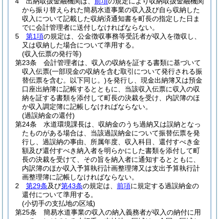
4
出納取扱金融機関は、
前項
の規定により収納取扱金融機関
から振り替えられた簡易水道事業の収入及び自ら収納した
収入について記載した収納済通知書を町長の指定した日ま
でに会計管理者に送付しなければならない。
5
第1項
の規定は、公金徴収事務等受託者が収入を徴収し、
又は収納した場合について準用する。
(収入伝票の発行等)
第23条
会計管理者は、収入の収納を証する書類に基づいて
収入伝票
(一部現金の収納を含む取引について発行される振
替伝票を含む。以下同じ。)
を発行し、現金出納簿又は預金
口座出納簿に記帳するとともに、当該収入伝票に収入の収
納を証する書類を添付して町長の決裁を受け、内訳簿のほ
か収入調定簿に記帳しなければならない。
(過誤納金の還付)
第24条
水道環境課長は、収納金のうち過納又は誤納となっ
たものがある場合は、当該過誤納金について振替伝票を発
行し、過誤納の事由、所属年度、収入科目、還付すべき金
額及び還付すべき納入者を明らかにした書類を添付して町
長の決裁を受けて、その旨を納入者に通知するとともに、
内訳簿のほか収入予算執行計画整理簿又は支出予算執行計
画整理簿に記帳しなければならない。
2
第29条
及び
第43条
の規定は、
前項
に規定する過誤納金の
還付について準用する。
(小切手の支払地の区域)
第25条
簡易水道事業の収入の納入義務者が収入の納付に用