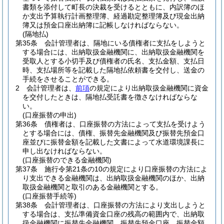
書類を添付して町長の決裁を受けるとともに、内訳簿のほ
か支出予算執行計画整理簿、経過勘定整理簿及び現金出納
簿又は預金口座出納簿に記帳しなければならない。
(隔地払)
第35条
会計管理者は、隔地にいる債権者に支払をしようと
する場合には、出納取扱金融機関に、出納取扱金融機関を
受取人とする小切手及び債権者の氏名、支払金額、支払日
時、支払場所等を記載した隔地払依頼書を交付し、送金の
手続をさせることができる。
2
会計管理者は、
前項
の規定により出納取扱金融機関に資金
を交付したときは、隔地払受託書を徴さなければならな
い。
(口座振替の申出)
第36条
債権者は、口座振替の方法によって支払を受けよう
とする場合には、債権、振替先金融機関及び振替先預金口
座並びに振替金額を記載した文書によって水道環境課長に
申し出なければならない。
(口座振替のできる金融機関)
第37条
施行令第21条の10の規定により口座振替の方法によ
り支出できる金融機関は、出納取扱金融機関のほか、出納
取扱金融機関と取引のある金融機関とする。
(口座振替手続等)
第38条
会計管理者は、口座振替の方法により支出しようと
する場合は、支払準備資金口座の残高の範囲内で、出納取
扱金融機関に振替先金融機関、振替先預金口座、振替金額