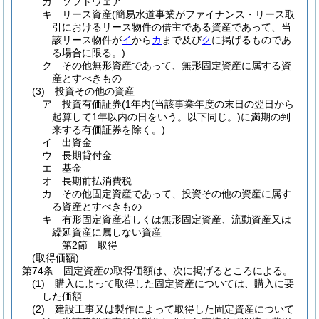
カ
ソフトウェア
キ
リース資産
(簡易水道事業がファイナンス・リース取
引におけるリース物件の借主である資産であって、当
該リース物件が
イ
から
カ
まで及び
ク
に掲げるものであ
る場合に限る。)
ク
その他無形資産であって、無形固定資産に属する資
産とすべきもの
(3)
投資その他の資産
ア
投資有価証券
(1年内
(当該事業年度の末日の翌日から
起算して1年以内の日をいう。以下同じ。)
に満期の到
来する有価証券を除く。)
イ
出資金
ウ
長期貸付金
エ
基金
オ
長期前払消費税
カ
その他固定資産であって、投資その他の資産に属す
る資産とすべきもの
キ
有形固定資産若しくは無形固定資産、流動資産又は
繰延資産に属しない資産
第2節
取得
(取得価額)
第74条
固定資産の取得価額は、次に掲げるところによる。
(1)
購入によって取得した固定資産については、購入に要
した価額
(2)
建設工事又は製作によって取得した固定資産について