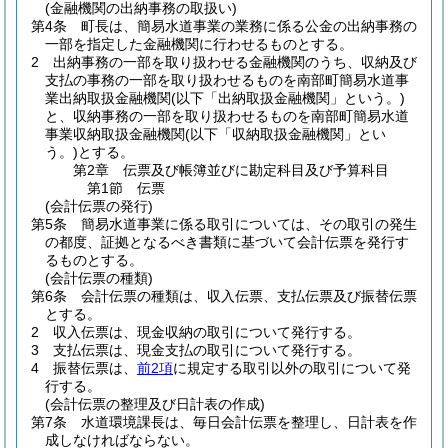
(金融機関の出納事務の取扱い)
第4条
町長は、簡易水道事業の業務に係る公金の出納事務の
一部を指定した金融機関に行わせるものとする。
2
出納事務の一部を取り扱わせる金融機関のうち、収納及び
支払の事務の一部を取り扱わせるものを南部町簡易水道事
業出納取扱金融機関
(以下「出納取扱金融機関」という。)
と、収納事務の一部を取り扱わせるものを南部町簡易水道
事業収納取扱金融機関
(以下「収納取扱金融機関」とい
う。)
とする。
第2章
伝票及び帳簿並びに勘定科目及び予算科目
第1節
伝票
(会計伝票の発行)
第5条
簡易水道事業に係る取引については、その取引の発生
の都度、証拠となるべき書類に基づいて会計伝票を発行す
るものとする。
(会計伝票の種類)
第6条
会計伝票の種類は、収入伝票、支払伝票及び振替伝票
とする。
2
収入伝票は、現金収納の取引について発行する。
3
支払伝票は、現金支払の取引について発行する。
4
振替伝票は、
前2項
に規定する取引以外の取引について発
行する。
(会計伝票の整理及び日計表の作成)
第7条
水道環境課長は、毎日会計伝票を整理し、日計表を作
成しなければならない。