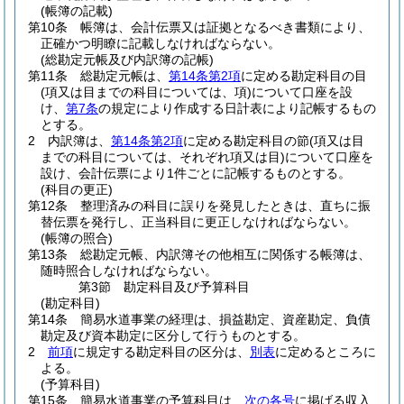
(帳簿の記載)
第10条
帳簿は、会計伝票又は証拠となるべき書類により、
正確かつ明瞭に記載しなければならない。
(総勘定元帳及び内訳簿の記帳)
第11条
総勘定元帳は、
第14条第2項
に定める勘定科目の目
(項又は目までの科目については、項)
について口座を設
け、
第7条
の規定により作成する日計表により記帳するもの
とする。
2
内訳簿は、
第14条第2項
に定める勘定科目の節
(項又は目
までの科目については、それぞれ項又は目)
について口座を
設け、会計伝票により1件ごとに記帳するものとする。
(科目の更正)
第12条
整理済みの科目に誤りを発見したときは、直ちに振
替伝票を発行し、正当科目に更正しなければならない。
(帳簿の照合)
第13条
総勘定元帳、内訳簿その他相互に関係する帳簿は、
随時照合しなければならない。
第3節
勘定科目及び予算科目
(勘定科目)
第14条
簡易水道事業の経理は、損益勘定、資産勘定、負債
勘定及び資本勘定に区分して行うものとする。
2
前項
に規定する勘定科目の区分は、
別表
に定めるところに
よる。
(予算科目)
第15条
簡易水道事業の予算科目は、
次の各号
に掲げる収入