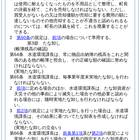
は使用に耐えなくなったものを不用品として整理し、町長
の決裁を経て、これを売却しなければならない。
ただし、
買受人がないもの又は売却価額が売却に要する費用の額に
達しないものその他売却することが不適当と認められるも
のについては、町長の決裁を経て、これを廃棄することが
できる。
2
第60条
の規定は、
前項
の場合について準用する。
第3節
たな卸し
(帳簿残高の確認)
第64条
水道環境課長は、常に物品出納簿の残高をこれと関
係のある他の帳簿と照合し、その正確な額の確認に努めな
ければならない。
(実地たな卸し)
第65条
水道環境課長は、毎事業年度末実地たな卸しを行わ
なければならない。
2
前項
に定める場合のほか、水道環境課長は、たな卸資産が
天災その他の事由により滅失した場合その他必要と認めら
れる場合には、随時実地たな卸しを行わなければならな
い。
3
前2項
の規定により実地たな卸しを行った場合は、水道環
境課長は、その結果に基づいてたな卸表を作成しなければ
ならない。
(実地たな卸しの立会い)
第66条
水道環境課長は、
前条第1項
及び
第2項
の規定により
実地たな卸しを行う場合は、町長の指定するたな卸資産の