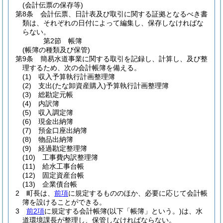
(会計伝票の保存等)
第8条
会計伝票、日計表及び取引に関する証拠となるべき書
類は、それぞれの日付によって編集し、保存しなければな
らない。
第2節
帳簿
(帳簿の種類及び保管)
第9条
簡易水道事業に関する取引を記録し、計算し、及び整
理するため、次の会計帳簿を備える。
(1)
収入予算執行計画整理簿
(2)
支出
(たな卸資産購入)
予算執行計画整理簿
(3)
総勘定元帳
(4)
内訳簿
(5)
収入調定簿
(6)
現金出納簿
(7)
預金口座出納簿
(8)
物品出納簿
(9)
経過勘定整理簿
(10)
工事費内訳整理簿
(11)
給水工事台帳
(12)
固定資産台帳
(13)
企業債台帳
2
町長は、
前項
に規定するもののほか、必要に応じて会計帳
簿を設けることができる。
3
前2項
に規定する会計帳簿
(以下「帳簿」という。)
は、水
道環境課長が整理し、保管しなければならない。