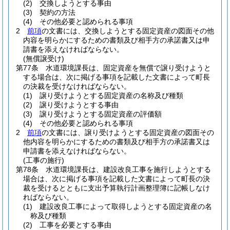
(2)
交換しようとする事由
(3)
契約の方法
(4)
その他必要と認められる事項
2
前項
の文書には、交換しようとする固定資産の図面その他
内容を明らかにするための書類及び相手方の承諾書又は申
請書を添えなければならない。
(無償譲受け)
第77条
水道環境課長は、固定資産を無償で譲り受けようと
する場合は、次に掲げる事項を記載した文書によって町長
の決裁を受けなければならない。
(1)
譲り受けようとする固定資産の名称及び種類
(2)
譲り受けようとする事由
(3)
譲り受けようとする固定資産の評価額
(4)
その他必要と認められる事項
2
前項
の文書には、譲り受けようとする固定資産の図面その
他内容を明らかにするための書類及び相手方の承諾書又は
申請書を添えなければならない。
(工事の施行)
第78条
水道環境課長は、建設改良工事を施行しようとする
場合は、次に掲げる事項を記載した文書によって町長の決
裁を受けるとともに支出予算執行計画整理簿に記帳しなけ
ればならない。
(1)
建設改良工事によって取得しようとする固定資産の名
称及び種類
(2)
工事を必要とする事由