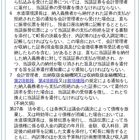
ら払込みを受けた証券については、当該証券を会計管理者
に返付し、当該証券の受領書を徴さなければならない。
6
水道環境課長は、納入義務者から納付された証券の支払が
拒絶された旨の通知を会計管理者から受けた場合は、直ち
に振替伝票を発行し、預金口座出納簿に記帳するとともに
当該振替伝票によって当該証券の支払の拒絶を証する書類
を添付して町長の決裁を受け、内訳簿のほか収入調定簿に
記帳しなければならない。
この場合において、会計管理者
が収納した証券
(現金取扱員及び公金徴収事務等受託者が収
納したものを含む。)
があるときは、直ちに当該証券を納付
した納入義務者に対して当該証券の支払が拒絶され、か
つ、当該収入の納付が取り消された旨及び当該証券を還付
する旨を証券還付通知書により通知しなければならない。
7
会計管理者、出納取扱金融機関又は収納取扱金融機関は、
第2項前段
、
第4項前段
又は
前項後段
の規定による通知をし
た納入義務者から支払の拒絶のあった証券について還付の
請求を受けた場合は、当該証券の受領書を徴し、これと引
換えに当該証券を還付しなければならない。
(不納欠損)
第27条
法令若しくは条例又は議会の議決によって債権を放
棄し、又は時効等により債権が消滅した場合においては、
水道環境課長は、振替伝票を発行し、当該伝票によって当
該債権に係る収入金の調定の年月日、金額、収入科目、調
定後の経緯等を記載した文書を添付して町長に報告すると
ともに、内訳簿のほか支出予算執行計画整理簿及び収入調