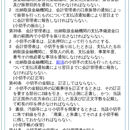
及び振替目的を通知して行わなければならない。
2
出納取扱金融機関は、会計管理者の口座振替の通知によっ
て振替を行ったものについて支払済通知書により翌日まで
に会計管理者に報告しなければならない。
(小切手の振出し)
第39条
会計管理者は、出納取扱金融機関の支払準備資金口
座の範囲内で小切手を振り出さなければならない。
2
小切手の署名は、記名押印によって行うものとする。
3
会計管理者は、小切手を振り出したときは、支払人たる出
納取扱金融機関に、受取人の氏名、支払金額、事業年度、
番号その他必要な事項を通知しなければならない。
4
出納取扱金融機関は、
前項
の小切手の支払を行ったものに
ついて支払済通知書により翌日までに会計管理者に報告し
なければならない。
(小切手の訂正等)
第40条
小切手の金額は、訂正してはならない。
2
小切手の金額以外の記載事項を訂正するときは、その訂正
を要する部分に2線を引き、その上側に正書し、かつ、当該
訂正箇所の左方余白に訂正した旨及び訂正文字数を記載し
て町長の印を押さなければならない。
3
書損、汚損等により小切手を廃棄するときは、当該小切手
に朱で斜線を引き、「廃棄」と朱書してそのまま小切手帳
に残しておかなければならない。
(小切手帳の保管)