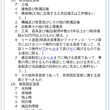
(1)
有形固定資産
ア
土地
イ
建物及び附属設備
ウ
構築物
(土地に定着する土木設備又は工作物をい
う。)
エ
機械及び装置並びにその他の附属設備
オ
自動車その他の陸上運搬具
カ
工具、器具及び備品
(耐用年数が1年以上かつ取得価
額が10万円以上のものに限る。)
キ
リース資産
(簡易水道事業がファイナンス・リース取
引におけるリース物件の借主である資産であって、当
該リース物件が
ア
から
カ
まで及び
ケ
に掲げるものであ
る場合に限る。)
ク
建設仮勘定
(
イ
から
カ
までに掲げる資産であって、事
業の用に供するものを建設した場合における支出した
金額及び当該建設の目的のために充当した材料をい
う。)
ケ
その他有形資産であって、有形固定資産に属する資
産とすべきもの
(2)
無形固定資産
ア
水利権
イ
借地権
ウ
地上権
エ
特許権
オ
施設利用権