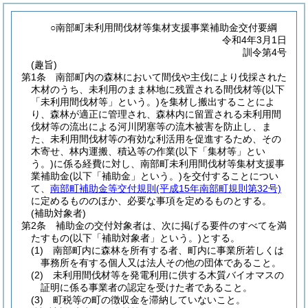
○南部町未利用間伐材等集材支援事業補助金交付要綱
令和4年3月1日
訓令第4号
(趣旨)
第1条
南部町内の森林において間伐や主伐により伐採された
木材のうち、未利用のまま林地に残置される間伐材等
(以下
「未利用間伐材等」という。)
を集材し搬出することによ
り、森林が適正に管理され、森林内に留置される未利用間
伐材等の流出による河川閉塞等の流木被害を防止し、ま
た、未利用間伐材等の有効な利活用を促進するため、その
木寄せ、林内運搬、積込等の作業
(以下「集材等」とい
う。)
に係る経費に対し、南部町未利用間伐材等集材支援事
業補助金
(以下「補助金」という。)
を交付することについ
て、
南部町補助金等交付規則
(平成15年南部町規則第32号)
に定めるもののほか、必要な事項を定めるものとする。
(補助対象者)
第2条
補助金の交付対象者は、次に掲げる要件のすべてを満
たすもの
(以下「補助対象者」という。)
とする。
(1)
南部町内に森林を所有する者、町内に事業所若しくは
事務所を有する個人又は法人その他の団体であること。
(2)
未利用間伐材等を発電利用に供する木質バイオマスの
証明に係る事業者の認定を受けた者であること。
(3)
町税等の町の徴収金を滞納していないこと。