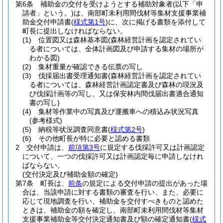
第6条
補助金の交付を受けようとする補助対象者
(以下「申
請者」という。)
は、南部町未利用間伐材等集材支援事業補
助金交付申請書
(
様式第1号
)
に、次に掲げる書類を添付して
町長に提出しなければならない。
(1)
位置図又は森林基本図
(森林経営計画を認定されてい
る者については、全体計画図及び申請する集材の場所が
わかる図)
(2)
集材重量が確認できる伝票の写し
(3)
伐採届出書受理通知書
(森林経営計画を認定されてい
る者については、森林経営計画認定書及び森林の現況及
び伐採計画等の写し、又は保安林内間伐届出書適合通知
書の写し)
(4)
集材等作業中の写真及び運搬車への積込み状況写真
(参考様式)
(5)
納税等状況調査同意書
(
様式第2号
)
(6)
その他町長が特に必要と認める書類
2
交付申請は、
前項第3号
に規定する伐採許可又は計画認定
について、一つの伐採許可又は計画認定毎に申請しなけれ
ばならない。
(交付決定及び補助金額の確定)
第7条
町長は、
前条
の規定による交付申請の提出があった場
合は、当該申請に対する書類の審査を行い、また、必要に
応じて現地調査を行い、補助金を交付すべきものと認めた
ときは、補助金の額を確定し、南部町未利用間伐材等集材
支援事業補助金等交付決定通知書及び額の確定通知書
(
様式