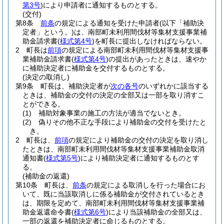
第3号
)
により申請者に通知するものとする。
(交付)
第8条
前条
の規定による通知を受けた申請者
(以下「補助決
定者」という。)
は、南部町未利用間伐材等集材支援事業補
助金請求書
(
様式第4号
)
を町長に提出しなければならない。
2
町長は
前項
の規定による南部町未利用間伐材等集材支援事
業補助金請求書
(
様式第4号
)
の提出があったときは、速やか
に補助決定者に補助金を交付するものとする。
(決定の取消し)
第9条
町長は、補助決定者が
次の各号
のいずれかに該当する
ときは、補助金の交付の決定の全部又は一部を取り消すこ
とができる。
(1)
補助対象事業の施工の方法が適当でないとき。
(2)
偽りその他不正な手段により補助金の交付を受けたと
き。
2
町長は、
前項
の規定により補助金の交付の決定を取り消し
たときは、南部町未利用間伐材等集材支援事業補助金取消
通知書
(
様式第5号
)
により補助決定者に通知するものとす
る。
(補助金の返還)
第10条
町長は、
前条
の規定による取消しを行った場合にお
いて、既に当該取消しに係る補助金が交付されているとき
は、期限を定めて、南部町未利用間伐材等集材支援事業補
助金返還命令書
(
様式第6号
)
により当該補助金の全部又は、
一部の返還を補助決定者に命じるものとする。