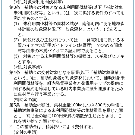
(補助対象未利用間伐材等)
第3条
補助金の対象となる未利用間伐材等
(以下「補助対象
未利用間伐材等」という。)
は、次に掲げる要件のすべてを
満たすものとする。
(1)
未利用間伐材等の集材区域が、南部町内にある地域森
林計画の対象森林
(以下「対象森林」という。)
であるこ
と。
(2)
間伐材及び主伐材については、「発電利用に供する木
質バイオマス証明ガイドライン
(林野庁)
」で定める間伐
材等由来の木質バイオマス証明材であること。
(3)
対象とする未利用間伐材等の樹種は、スギ及びヒノキ
とする。
(補助対象事業)
第4条
補助金の交付対象となる事業
(以下「補助対象事業」
という。)
は、補助対象者が対象森林において、補助対象未
利用間伐材等を、町内発電事業者と発電用チップの提供に
関する契約を締結している町内事業所に搬出運搬するため
に集材等を行う事業とする。
(補助金の額)
第5条
補助金の額は、集材重量100kgにつき300円の単価に
補助対象事業による未利用間伐材等の集材重量を乗じた額
とし、補助金の額に100円未満の端数が生じたときは、こ
れを切り捨てた額とする。
2
この補助金は、精算払いにより交付する。
(交付の申請)