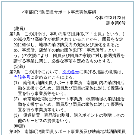
○南部町消防団員サポート事業実施要綱
令和2年3月23日
訓令第6号
(趣旨)
第1条
この訓令は、本町の消防団員
(以下「団員」という。)
の減少及び高齢化が危惧されていることから、団員を安定
的に確保し、地域の消防防災力の充実及び強化を図るた
め、事業所、店舗その他の団体
(以下「事業所等」とい
う。)
の支援により、団員及び団員の家族に対し優遇措置を
講ずる事業に関し、必要な事項を定めるものとする。
(定義)
第2条
この訓令において、
次の各号
に掲げる用語の意義は、
当該各号
に定めるところによる。
(1)
南部町消防団員サポート事業所 南部町内の消防団活
動を支援するため、団員及び団員の家族に対して優遇措
置を行う事業所等をいう。
(2)
峡南地域消防団サポート事業所 峡南地域の消防団活
動を支援するため、団員及び団員の家族に対して優遇措
置を行う事業所等をいう。
(3)
優遇措置 商品等の割引、購入ポイントの割増しその
他のサービスの提供をいう。
(申請)
第3条
南部町消防団員サポート事業所及び峡南地域消防団員