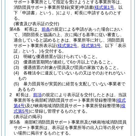
サポート事業所として指定を受けようとする事業所等は、
消防団員サポート事業所登録
(変更)
申請書
(
様式第1号
。以
下「申請書」という。)
により、町長に申請するものとす
る。
(審査及び表示証の交付)
第4条
町長は、
前条
の規定による申請があった場合におい
て、消防団長と協議の上、次に掲げる基準に従い審査し、
適合していると認めるときは、事業所等に対し、消防団員
サポート事業所表示証
(
様式第2号
。
様式第3号
。以下「表示
証」という。)
を交付する。
(1)
明確な優遇措置が設けられていること。
(2)
優遇措置期間が連続して6か月以上であること。
(3)
優遇措置の対象が団員及び団員の家族であること。
(4)
各種法令に違反していないもの又はそのおそれがない
もの
(5)
暴力団員等が実質的に経営を支配していない事業者で
あるもの
2
町長は、
前項
の規定により表示証を交付したときは、当該
事業所等を南部町消防団員サポート事業所登録整理簿
(
様式
第4号
)
及び峡南地域消防団員サポート事業所登録整理簿
(
様
式第5号
)
に登録し管理するものとする。
(表示証の掲示)
第5条
南部町消防団員サポート事業所及び峡南地域消防団員
サポート事業所は、表示証を事業所等の出入口等の見やす
い場所に掲示するものとする。