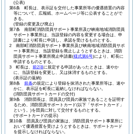
(公表)
第6条
町長は、表示証を交付した事業所等の優遇措置の内容
等について、広報紙、ホームページ等に公表することがで
きる。
(登録の変更及び廃止)
第7条
南部町消防団員サポート事業所及び峡南地域消防団員
サポート事業所は、当該登録の内容を変更する場合は、申
請書により町長に申請し、承認を受けるものとする。
2
南部町消防団員サポート事業所及び峡南地域消防団員サポ
ート事業所は、当該登録を廃止しようとするときは、消防
団員サポート事業所廃止申請書
(
様式第6号
)
により、町長に
申請するものとする。
3
町長は、
前2項
に規定する申請があったときは、速やか
に、当該登録を変更し、又は抹消するものとする。
(表示証の返納)
第8条
前条
の規定により登録を抹消された事業所等は、速や
かに、表示証を町長に返納しなければならない。
(消防団員サポートカードの交付)
第9条
消防団長は、団員及び団員の家族であることを証明す
るため、消防団員サポートカード
(以下「サポートカード」
という。)
を団員に対して交付するものとする。
(サポートカードの提示)
第10条
団員及び団員の家族は、消防団員サポート事業所に
おいて優遇措置を受けようとするときは、サポートカード
を提示しなければならない。