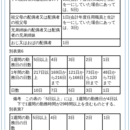
を一にしていた場合にあって
は、5日)
祖父母の配偶者又は配偶者
1日
(会計年度任用職員と生計
の祖父母
を一にしていた場合にあって
は、3日)
兄弟姉妹の配偶者又は配偶
者の兄弟姉妹
おじ又はおばの配偶者
1日
別表第6
1週間の勤
5日以上
4日
3日
2日
1日
務日の日数
1年間の勤
217日以
169日か
121日か
73日か
48日か
務日の日数
上
ら216日
ら168日
ら120
ら72日
まで
日まで
まで
日数
10日
7日
5日
3日
1日
備考 この表の「5日以上」には、1週間の勤務日が4日以
下で1週間の勤務時間が29時間以上を含むものとする。
別表第7
1週間の勤
5日以上
4日
3日
2日
1日
務日の日
数