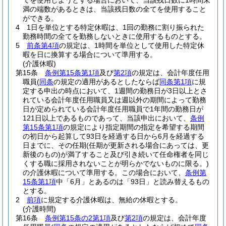
てを使用しようとする場合において、当該残日数に1時間未
満の端数があるときは、当該残日数の全てを使用すること
ができる。
4
1日を単位とする特定休暇は、1回の勤務に割り振られた
勤務時間の全てを勤務しないときに使用するものとする。
5
前条第4項
の規定は、1時間を単位として使用した特定休
暇を日に換算する場合について準用する。
(介護休暇)
第15条
条例第15条第1項
及び
第2項
の規定は、会計年度任用
職員
(
同条
の規定の適用があるとしたならば
同条第1項
に規
定する申出の時点において、1週間の勤務日が3日以上とさ
れている会計年度任用職員又は週以外の期間によって勤務
日が定められている会計年度任用職員で1年間の勤務日が
121日以上であるものであって、当該申出において、
条例
第15条第1項
の規定により指定期間の指定を希望する期間
の初日から起算して93日を経過する日から6月を経過する
日までに、その任期
(任期が更新される場合にあっては、更
新後のもの)
が満了すること及び引き続いて任命権者を同じ
くする職に採用されないことが明らかでないものに限る。)
の介護休暇について準用する。
この場合において、
条例第
15条第1項
中「6月」とあるのは「93日」と読み替えるもの
とする。
2
前項
に規定する介護休暇は、無給の休暇とする。
(介護時間)
第16条
条例第15条の2第1項
及び
第2項
の規定は、会計年度