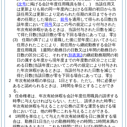
(
次号
に掲げる会計年度任用職員を除く。)
当該任用又
は更新よりも前の同一年度内における任期の初日から当
該任用又は更新により定められた任期の末日までをその
者の任期とした場合に、
前号
を適用して得られる日数
(当
該年度において
同号
又はこの号の規定により付与された
年次有給休暇があるときは、当該付与された日数を減じ
て得た日数
(当該日数が零を下回る場合にあっては、零)
)
(3)
任期の満了により退職した後に翌年度においてさらに
任用されたことにより、前任用から継続勤務する会計年
度任用職員 1週間の勤務日の日数又は1年間の勤務日の
日数の区分に応じ、それぞれ
別表第2
の継続勤務期間の初
日の属する年度から現年度までの年度数の区分ごとに定
める日数
(当該年度においてこの号の規定により付与され
た年次休暇があるときは、当該付与された日数を減じて
得た日数
(当該日数が零を下回る場合にあっては、零)
)
2
年次有給休暇の単位は、1日とする。
ただし、特に必要が
あると認められるときは、1時間を単位とすることができ
る。
3
任命権者は、年次有給休暇を会計年度任用職員の請求する
時季に与えなければならない。
ただし、請求された時季に
年次有給休暇を与えることが公務の正常な運営を妨げる場
合においては、他の時季にこれを与えることができる。
4
1時間を単位として与えた年次有給休暇を日に換算する場
合は、勤務日1日当たりの勤務時間
(その時間に1時間未満の
端数があるときは、これを1時間に切り上げた時間)
をもっ