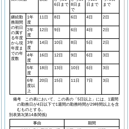
6日まで
8日ま
日まで
まで
で
継続勤
1年
11日
8日
6日
4日
2日
務期間
度
の初日
2年
12日
9日
6日
4日
2日
の属す
度
る年度
3年
14日
10日
8日
5日
2日
から現
度
年度ま
での年
4年
16日
12日
9日
6日
3日
度数
度
5年
18日
13日
10日
6日
3日
度
6年
20日
15日
11日
7日
3日
度以
上
備考 この表において、この表の「5日以上」には、1週間
の勤務日が4日以下で1週間の勤務時間が29時間以上を含
むものとする。
別表第3
(第14条関係)
事由
期間