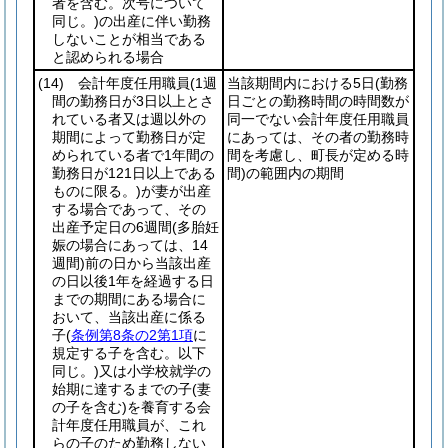
者を含む。次号について
同じ。)
の出産に伴い勤務
しないことが相当である
と認められる場合
(14)
会計年度任用職員
(1週
当該期間内における5日
(勤務
間の勤務日が3日以上とさ
日ごとの勤務時間の時間数が
れている者又は週以外の
同一でない会計年度任用職員
期間によって勤務日が定
にあっては、その者の勤務時
められている者で1年間の
間を考慮し、町長が定める時
勤務日が121日以上である
間)
の範囲内の期間
ものに限る。)
が妻が出産
する場合であって、その
出産予定日の6週間
(多胎妊
娠の場合にあっては、14
週間)
前の日から当該出産
の日以後1年を経過する日
までの期間にある場合に
おいて、当該出産に係る
子
(
条例第8条の2第1項
に
規定する子を含む。以下
同じ。)
又は小学校就学の
始期に達するまでの子
(妻
の子を含む)
を養育する会
計年度任用職員が、これ
らの子のため勤務しない