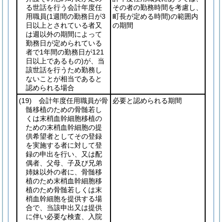
る世話を行う会計年度任
その者の勤務時間を考慮し、
用職員
(1週間の勤務日が3
町長が定める時間)
の範囲内
日以上とされている者又
の期間
は週以外の期間によって
勤務日が定められている
者で1年間の勤務日が121
日以上であるもの)
が、当
該世話を行うため勤務し
ないことが相当であると
認められる場合
(19)
会計年度任用職員が骨
必要と認められる期間
髄移植のための骨髄若し
くは末梢血幹細胞移植の
ための末梢血幹細胞の提
供希望者としてその登録
を実施する者に対して登
録の申出を行い、又は配
偶者、父母、子及び兄弟
姉妹以外の者に、骨髄移
植のため末梢血幹細胞移
植のため骨髄若しくは末
梢血幹細胞を提供する場
合で、当該申出又は提供
に伴い必要な検査、入院