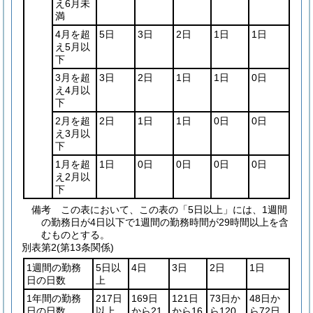
え6月未
満
4月を超
5日
3日
2日
1日
1日
え5月以
下
3月を超
3日
2日
1日
1日
0日
え4月以
下
2月を超
2日
1日
1日
0日
0日
え3月以
下
1月を超
1日
0日
0日
0日
0日
え2月以
下
備考 この表において、この表の「5日以上」には、1週間
の勤務日が4日以下で1週間の勤務時間が29時間以上を含
むものとする。
別表第2
(第13条関係)
1週間の勤務
5日以
4日
3日
2日
1日
日の日数
上
1年間の勤務
217日
169日
121日
73日か
48日か
日の日数
以上
から21
から16
ら120
ら72日