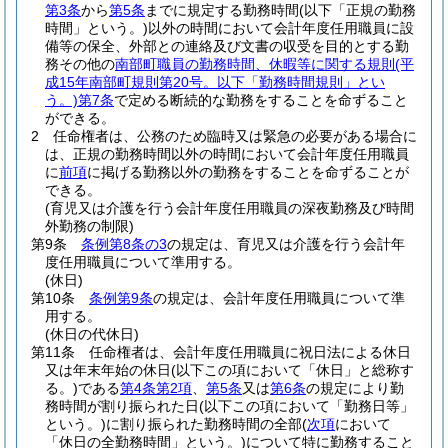
第3条
から
第5条
までに規定する勤務時間
(以下「正規の勤務
時間」という。)
以外の時間において会計年度任用職員に設
備等の保全、外部との連絡及び文書の収受を目的とする勤
務その他の
南部町職員の勤務時間、休暇等に関する規則
(平
成15年南部町規則第20号。以下「勤務時間規則」とい
う。)
第7条
で定める断続的な勤務をすることを命ずること
ができる。
2
任命権者は、公務のため臨時又は緊急の必要がある場合に
は、正規の勤務時間以外の時間において会計年度任用職員
に
前項
に掲げる勤務以外の勤務をすることを命ずることが
できる。
(育児又は介護を行う会計年度任用職員の深夜勤務及び時間
外勤務の制限)
第9条
条例第8条の3
の規定は、育児又は介護を行う会計年
度任用職員について準用する。
(休日)
第10条
条例第9条
の規定は、会計年度任用職員について準
用する。
(休日の代休日)
第11条
任命権者は、会計年度任用職員に祝日法による休日
又は年末年始の休日
(以下この項において「休日」と総称す
る。)
である
第4条第2項
、
第5条
又は
第6条
の規定により勤
務時間が割り振られた日
(以下この項において「勤務日等」
という。)
に割り振られた勤務時間の全部
(
次項
において
「休日の全勤務時間」という。)
について特に勤務すること