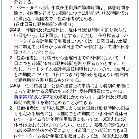
分とする。
2
パートタイム会計年度任用職員の勤務時間は、休憩時間を
除き、4週間を超えない期間につき1週間当たり38時間45分
に満たない範囲内で、任命権者が定める。
(週休日及び勤務時間の割振り)
第4条
日曜日及び土曜日は、週休日
(勤務時間を割り振らな
い日をいう。以下同じ。)
とする。
ただし、任命権者は、パ
ートタイム会計年度任用職員については、日曜日及び土曜
日に加えて月曜日から金曜日までの5日間において週休日を
設けることができる。
2
任命権者は、月曜日から金曜日までの5日間において、1
日につき7時間45分の勤務時間を割り振るものとする。
た
だし、パートタイム会計年度任用職員については、1週間ご
との期間について、1日につき7時間45分を超えない範囲内
で勤務時間を割り振るものとする。
第5条
任命権者は、公務の運営上の事情により特別の形態に
よって勤務する必要のある会計年度任用職員については、
前条第1項
及び
第2項
の規定にかかわらず、週休日及び勤務
時間の割振りを別に定めることができる。
2
任命権者は、
前項
の規定により週休日及び勤務時間の割振
りを定める場合には、4週間ごとの期間につき8日の週休日
(パートタイム会計年度任用職員にあっては、8日以上の週
休日)
を設けなければならない。
ただし、職務の特殊性又は
当該公署の特殊の必要により、4週間ごとの期間につき8日
(パートタイム会計年度任用職員にあっては、8日以上)
の週