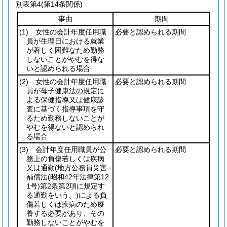
別表第4
(第14条関係)
事由
期間
(1)
女性の会計年度任用職
必要と認められる期間
員が生理日における就業
が著しく困難なため勤務
しないことがやむを得な
いと認められる場合
(2)
女性の会計年度任用職
必要と認められる期間
員が母子健康法の規定に
よる保健指導又は健康診
査に基づく指導事項を守
るため勤務しないことが
やむを得ないと認められ
る場合
(3)
会計年度任用職員が公
必要と認められる期間
務上の負傷若しくは疾病
又は通勤
(地方公務員災害
補償法
(昭和42年法律第12
1号)
第2条第2項に規定す
る通勤をいう。)
による負
傷若しくは疾病のため療
養する必要があり、その
勤務しないことがやむを