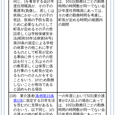
同じ。)
を養育する会計年
は、10日)
(勤務日ごとの勤務
度任用職員が、その子の
時間の時間数が同一でない会
看護等
(負傷し、若しくは
計年度任用職員にあっては、
疾病にかかったその子の
その者の勤務時間を考慮し、
世話、疾病の予防を図る
町長が定める時間)
の範囲内
ために必要なものとして
の期間
町長が定めるその子の世
話若しくは学校保健安全
法
(昭和33年法律第56号)
第20条の規定による学校
の休業その他これに準ず
るものとして町長が定め
る事由に伴うその子の世
話を行うこと又はその子
の教育若しくは保育に係
る行事のうち町長が定め
るものへのさんかをする
ことをいう。)
のため勤務
しないことが相当である
と認められる場合
(18)
要介護者
(
条例第15条
一の年度において5日
(要介護
第1項
に規定する日常生活
者が2人以上の場合にあって
を営むのに支障があるも
は、10日)
(勤務日ごとの勤務
のをいう。以下同じ。)
の
時間の時間数が同一でない会
介護その他の町長が定め
計年度任用職員にあっては、