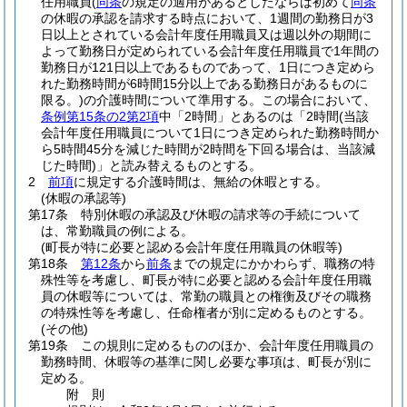
任用職員
(
同条
の規定の適用があるとしたならば初めて
同条
の休暇の承認を請求する時点において、1週間の勤務日が3
日以上とされている会計年度任用職員又は週以外の期間に
よって勤務日が定められている会計年度任用職員で1年間の
勤務日が121日以上であるものであって、1日につき定めら
れた勤務時間が6時間15分以上である勤務日があるものに
限る。)
の介護時間について準用する。
この場合において、
条例第15条の2第2項
中「2時間」とあるのは「2時間
(当該
会計年度任用職員について1日につき定められた勤務時間か
ら5時間45分を減じた時間が2時間を下回る場合は、当該減
じた時間)
」と読み替えるものとする。
2
前項
に規定する介護時間は、無給の休暇とする。
(休暇の承認等)
第17条
特別休暇の承認及び休暇の請求等の手続について
は、常勤職員の例による。
(町長が特に必要と認める会計年度任用職員の休暇等)
第18条
第12条
から
前条
までの規定にかかわらず、職務の特
殊性等を考慮し、町長が特に必要と認める会計年度任用職
員の休暇等については、常勤の職員との権衡及びその職務
の特殊性等を考慮し、任命権者が別に定めるものとする。
(その他)
第19条
この規則に定めるもののほか、会計年度任用職員の
勤務時間、休暇等の基準に関し必要な事項は、町長が別に
定める。
附
則