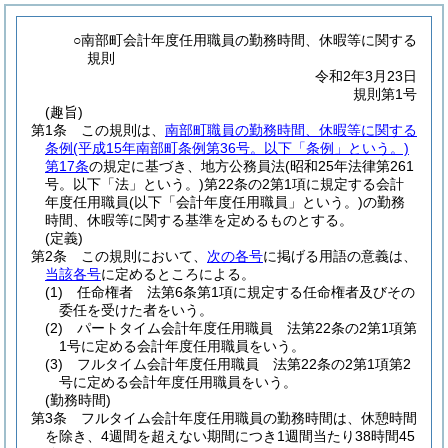
○南部町会計年度任用職員の勤務時間、休暇等に関する
規則
令和2年3月23日
規則第1号
(趣旨)
第1条
この規則は、
南部町職員の勤務時間、休暇等に関する
条例
(平成15年南部町条例第36号。以下「条例」という。)
第17条
の規定に基づき、地方公務員法
(昭和25年法律第261
号。以下「法」という。)
第22条の2第1項に規定する会計
年度任用職員
(以下「会計年度任用職員」という。)
の勤務
時間、休暇等に関する基準を定めるものとする。
(定義)
第2条
この規則において、
次の各号
に掲げる用語の意義は、
当該各号
に定めるところによる。
(1)
任命権者 法第6条第1項に規定する任命権者及びその
委任を受けた者をいう。
(2)
パートタイム会計年度任用職員 法第22条の2第1項第
1号に定める会計年度任用職員をいう。
(3)
フルタイム会計年度任用職員 法第22条の2第1項第2
号に定める会計年度任用職員をいう。
(勤務時間)
第3条
フルタイム会計年度任用職員の勤務時間は、休憩時間
を除き、4週間を超えない期間につき1週間当たり38時間45