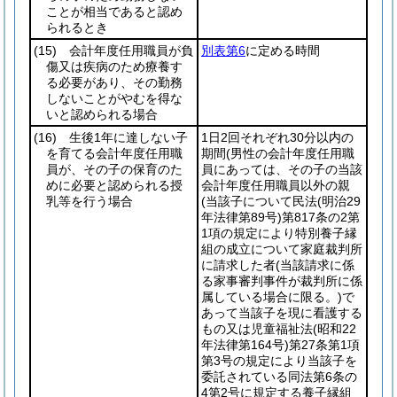
ことが相当であると認め
られるとき
(15)
会計年度任用職員が負
別表第6
に定める時間
傷又は疾病のため療養す
る必要があり、その勤務
しないことがやむを得な
いと認められる場合
(16)
生後1年に達しない子
1日2回それぞれ30分以内の
を育てる会計年度任用職
期間
(男性の会計年度任用職
員が、その子の保育のた
員にあっては、その子の当該
めに必要と認められる授
会計年度任用職員以外の親
乳等を行う場合
(当該子について民法
(明治29
年法律第89号)
第817条の2第
1項の規定により特別養子縁
組の成立について家庭裁判所
に請求した者
(当該請求に係
る家事審判事件が裁判所に係
属している場合に限る。)
で
あって当該子を現に看護する
もの又は児童福祉法
(昭和22
年法律第164号)
第27条第1項
第3号の規定により当該子を
委託されている同法第6条の
4第2号に規定する養子縁組