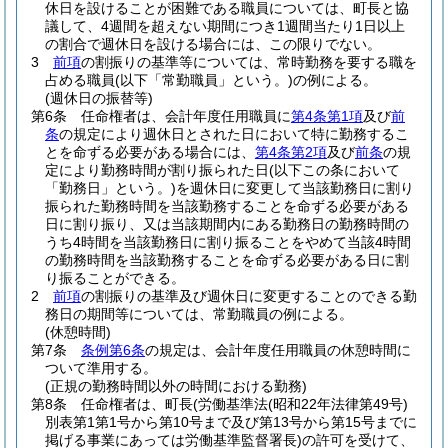
休日を設けることが困難である職員については、町長と協
議して、4週間を超えない期間につき1週間当たり1日以上
の割合で週休日を設ける場合には、この限りでない。
3
前項
の割振りの基準等については、常時勤務を要する職を
占める職員
(以下「常勤職員」という。)
の例による。
(週休日の振替等)
第6条
任命権者は、会計年度任用職員に
第4条第1項
及び
前
条
の規定により週休日とされた日において特に勤務するこ
とを命ずる必要がある場合には、
第4条第2項
及び
前条
の規
定により勤務時間が割り振られた日
(以下この条において
「勤務日」という。)
を週休日に変更して当該勤務日に割り
振られた勤務時間を当該勤務することを命ずる必要がある
日に割り振り、又は当該期間内にある勤務日の勤務時間の
うち4時間を当該勤務日に割り振ることをやめて当該4時間
の勤務時間を当該勤務することを命ずる必要がある日に割
り振ることができる。
2
前項
の割振りの基準及び週休日に変更することのできる勤
務日の期間等については、常勤職員の例による。
(休憩時間)
第7条
条例第6条
の規定は、会計年度任用職員の休憩時間に
ついて準用する。
(正規の勤務時間以外の時間における勤務)
第8条
任命権者は、町長
(労働基準法
(昭和22年法律第49号)
別表第1第1号から第10号まで及び第13号から第15号までに
掲げる事業にあっては労働基準監督署長)
の許可を受けて、