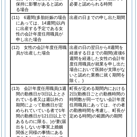
保持に影響があると認め
必要と認められる時間
る場合
(11)
6週間
(多胎妊娠の場合
出産の日までの申し出た期間
にあっては、14週間)
以内
に出産する予定である女
性の会計年度任用職員が
申し出た場合
(12)
女性の会計年度任用職
出産の日の翌日から8週間を
員が出産した場合
経過する日までの期間
(産後6
週間を経過した女性の会計年
度任用職員が就業を申し出た
場合において医師が支障がな
いと認めた業務に就く期間を
除く。)
(13)
会計年度任用職員
(1週
町長が定める期間内における
間の勤務日が3日以上とさ
2日
(勤務日ごとの勤務時間の
れている者又は週以外の
時間数が同一でない会計年度
期間によって勤務日が定
任用職員にあっては、その者
められていている者で1年
の勤務時間を考慮し、町長が
間の勤務日が121日以上で
定める時間)
の範囲内の期間
あるものに限る。)
が妻
(届
出をしないが事実上婚姻
関係と同様の事情にある