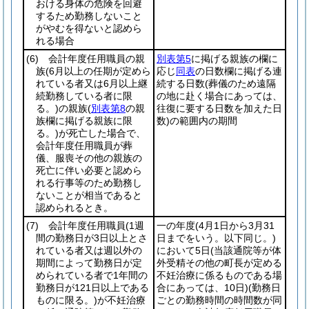
おける身体の危険を回避
するため勤務しないこと
がやむを得ないと認めら
れる場合
(6)
会計年度任用職員の親
別表第5
に掲げる親族の欄に
族
(6月以上の任期が定めら
応じ
同表
の日数欄に掲げる連
れている者又は6月以上継
続する日数
(葬儀のため遠隔
続勤務している者に限
の地に赴く場合にあっては、
る。)
の親族
(
別表第8
の親
往復に要する日数を加えた日
族欄に掲げる親族に限
数)
の範囲内の期間
る。)
が死亡した場合で、
会計年度任用職員が葬
儀、服喪その他の親族の
死亡に伴い必要と認めら
れる行事等のため勤務し
ないことが相当であると
認められるとき。
(7)
会計年度任用職員
(1週
一の年度
(4月1日から3月31
間の勤務日が3日以上とさ
日までをいう。以下同じ。)
れている者又は週以外の
において5日
(当該通院等が体
期間によって勤務日が定
外受精その他の町長が定める
められている者で1年間の
不妊治療に係るものである場
勤務日が121日以上である
合にあっては、10日)
(勤務日
ものに限る。)
が不妊治療
ごとの勤務時間の時間数が同