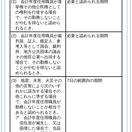
(1)
会計年度任用職員が選
必要と認められる期間
挙権その他公民権として
の権利を行使する場合
で、その勤務しないこと
がやむを得ないと認めら
れるとき。
(2)
会計年度任用職員が裁
必要と認められる期間
判員、証人、鑑定人、参
考人等として国会、裁判
所、地方公共団体の議会
その他官公署へ出頭する
場合で、その勤務しない
ことがやむを得ないと認
められるとき。
(3)
地震、水害、火災その
7日の範囲内の期間
他の災害により次のいず
れかに該当する場合その
他これらに準ずる場合
で、会計年度任用職員が
勤務しないことが相当で
あると認められるとき。
ア 会計年度任用職員の
現住居が滅失し、又は
損壊した場合で、当該