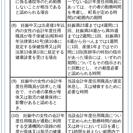
に係る通院等のため勤務
一でない会計年度任用職員に
しないことが相当である
あっては、その者の勤務時間
と認められる場合
を考慮し、町長が定める時
間)
の範囲内の期間
(8)
妊娠中又は出産後1年以
妊娠満23週までは4週間に1
内の女性の会計年度任用
回、妊娠満24週から満35週
職員が母子保健法
(昭和40
までは2週間に1回、妊娠満3
年法律第141号)
第10条に
6週から分べんまでは1週間
規定する保健指導又は同
に1回、産後1年まではその
法第13条第1項に規定する
間に1回
(医師等の特別の指示
健康診査を受ける場合
があった場合には、いずれの
期間についてもその指示され
た回数)
とし、その都度必要
と認められる時間
(9)
妊娠中の女性の会計年
当該会計年度任用職員が適宜
度任用職員が請求した場
休息し、又は補食するために
合で、その者の業務が母
必要な時間
体又は胎児の健康保持に
影響があると認めると
き。
(10)
妊娠中の女性の会計年
当該会計年度任用職員につい
度任用職員が通勤に利用
て定められた勤務時間の始め
する交通機関の混雑の程
又は終りにおいて1日を通じ
度が母体又は胎児の健康
て1時間を超えない範囲内で