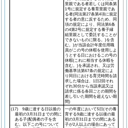
里親である者若しくは同条第
1号に規定する養育里親であ
る者
(同法第27条第4項に規定
する者の意に反するため、同
項の規定により、同法第6条
の4第2号に規定する養子縁
組里親として委託することが
できないものに限る。)
を含
む。)
が当該会計年度任用職
員がこの号の休暇を使用しよ
うとする日におけるこの号の
休暇
(これに相当する休暇を
含む。)
を承認され、又は労
働基準法第67条の規定によ
り同日における育児時間を請
求した場合は、1日2回それ
ぞれ30分から当該承認又は
請求に係る各回ごとの期間を
差し引いた期間を超えない期
間)
(17)
9歳に達する日以後の
一の年度において5日
(その養
最初の3月31日までの間に
育する9歳に達する以後の最
ある子
(配偶者の子を含
初の3月31日までの間にある
む。以下この号について
子が2人以上の場合にあって