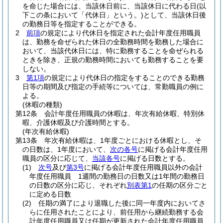
を命じた場合には、当該休日前に、当該休日に代わる日
(以
下この条において「代休日」という。)
として、当該休日後
の勤務日等を指定することができる。
2
前項
の規定により代休日を指定された会計年度任用職員
は、勤務を命ぜられた休日の全勤務時間を勤務した場合に
おいて、当該代休日には、特に勤務することを命ぜられる
ときを除き、正規の勤務時間においても勤務することを要
しない。
3
第1項
の規定により代休日の指定をすることのできる勤務
日等の期間及び指定の手続等については、常勤職員の例に
よる。
(休暇の種類)
第12条
会計年度任用職員の休暇は、年次有給休暇、特別休
暇、介護休暇及び介護時間とする。
(年次有給休暇)
第13条
年次有給休暇は、1年度ごとにおける休暇とし、そ
の日数は、1年度において、
次の各号
に掲げる会計年度任用
職員の区分に応じて、
当該各号
に掲げる日数とする。
(1)
次号
及び
第3号
に掲げる会計年度任用職員以外の会計
年度任用職員 1週間の勤務日の日数又は1年間の勤務日
の日数の区分に応じ、それぞれ
別表第1
の任期の区分ごと
に定める日数
(2)
任期の満了により退職した後に同一年度内においてさ
らに任用されたことにより、前任用から継続勤務する会
計年度任用職員又は任期が更新された会計年度任用職員