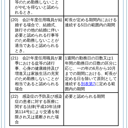
等のため勤務しないこと
がやむを得ないと認めら
れるとき。
(20)
会計年度任用職員が結
町長が定める期間内における
婚する場合で、結婚式、
連続する5日の範囲内の期間
旅行その他の結婚に伴い
必要と認められる行事等
のため勤務しないことが
適当であると認められる
とき。
(21)
会計年度任用職員が夏
1週間の勤務日の日数又は1
季における盆等の諸行
年間の勤務日の日数の区分に
事、心身の健康維持及び
応じ、一の年の6月から10月
増進又は家族生活の充実
までの期間における、町長が
のため勤務しないことが
定める日を除いて原則として
相当であると認められる
連続する
別表第7
に定める範
場合
囲内の期間
(22)
感染症の予防及び感染
必要と認められる期間
症の患者に対する医療に
関する法律
(平成10年法律
第114号)
により交通を制
限され又は遮断された場
合