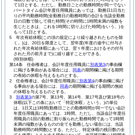
て1日とする。
ただし、勤務日ごとの勤務時間が同一でない
パートタイム会計年度任用職員にあっては、勤務日1日当た
りの平均勤務時間
(全勤務日の勤務時間の合計を当該全勤務
日の日数で除して得た時間
(その時間に1時間未満の端数を
生じたときは、これを1時間に切り上げた時間)
をいう。)
を
もって1日とする。
5
年次有給休暇
(この項の規定により繰り越されたものを除
く。)
は、20日を限度として、翌年度
(年度の途中に付与さ
れた年次有給休暇にあっては、翌々年度におけるその付与
された月の前月まで)
に繰り越すことができる。
(特別休暇)
第14条
任命権者は、会計年度任用職員に
別表第3
の事由欄
に掲げる事由がある場合には、
同表
の期間欄に掲げる期間
の有給の休暇を与えるものとする。
2
任命権者は、会計年度任用職員に
別表第4
の事由欄に掲げ
る事由がある場合には、
同表
の期間欄に掲げる期間の無給
の休暇を与えるものとする。
3
別表第3
の第7号、第13号、第14号、第17号及び第18号の
休暇
(以下この条において「特定休暇」という。)
の単位
は、1日又は1時間
(勤務日ごとの勤務時間が同一でない会計
年度任用職員にあっては、1時間。ただし、当該会計年度任
用職員の1回の勤務に割り振られた勤務時間であって1時間
未満の端数があるものの全てを勤務しない場合には、当該
勤務時間の時間数)
とする。
ただし、特定休暇の残日数の全