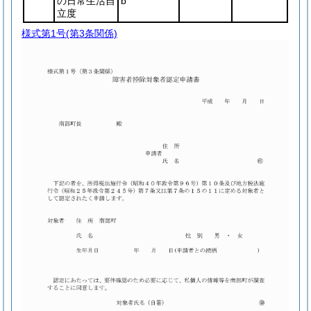
の日常生活自
b
立度
様式第1号
(第3条関係)