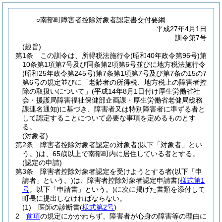
○南部町障害者控除対象者認定書交付要綱
平成27年4月1日
訓令第7号
(趣旨)
第1条
この訓令は、所得税法施行令
(昭和40年政令第96号)
第
10条第1項第7号及び同条第2項第6号並びに地方税法施行令
(昭和25年政令第245号)
第7条第1項第7号及び第7条の15の7
第6号の規定並びに「老齢者の所得税、地方税上の障害者控
除の取扱いについて」
(平成14年8月1日付け厚生労働省社
会・援護局障害福祉保健部企画課・厚生労働省老健局総務
課連名通知)
に基づき、障害者又は特別障害者に準ずる者と
して認定することについて必要な事項を定めるものとす
る。
(対象者)
第2条
障害者控除対象者認定の対象者
(以下「対象者」とい
う。)
は、65歳以上で南部町内に居住している者とする。
(認定の申請)
第3条
障害者控除対象者認定を受けようとする者
(以下「申
請者」という。)
は、障害者控除対象者認定申請書
(
様式第1
号
。以下「申請書」という。)
に次に掲げた書類を添付して
町長に提出しなければならない。
(1)
医師の診断書
(
様式第2号
)
2
前項
の規定にかかわらず、障害者が心身の障害等の理由に