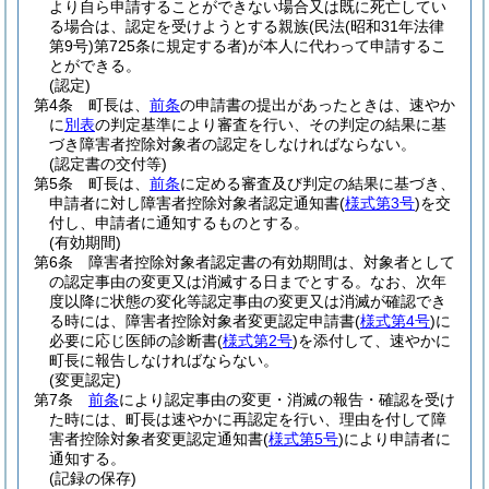
より自ら申請することができない場合又は既に死亡してい
る場合は、認定を受けようとする親族
(民法
(昭和31年法律
第9号)
第725条に規定する者)
が本人に代わって申請するこ
とができる。
(認定)
第4条
町長は、
前条
の申請書の提出があったときは、速やか
に
別表
の判定基準により審査を行い、その判定の結果に基
づき障害者控除対象者の認定をしなければならない。
(認定書の交付等)
第5条
町長は、
前条
に定める審査及び判定の結果に基づき、
申請者に対し障害者控除対象者認定通知書
(
様式第3号
)
を交
付し、申請者に通知するものとする。
(有効期間)
第6条
障害者控除対象者認定書の有効期間は、対象者として
の認定事由の変更又は消滅する日までとする。
なお、次年
度以降に状態の変化等認定事由の変更又は消滅が確認でき
る時には、障害者控除対象者変更認定申請書
(
様式第4号
)
に
必要に応じ医師の診断書
(
様式第2号
)
を添付して、速やかに
町長に報告しなければならない。
(変更認定)
第7条
前条
により認定事由の変更・消滅の報告・確認を受け
た時には、町長は速やかに再認定を行い、理由を付して障
害者控除対象者変更認定通知書
(
様式第5号
)
により申請者に
通知する。
(記録の保存)