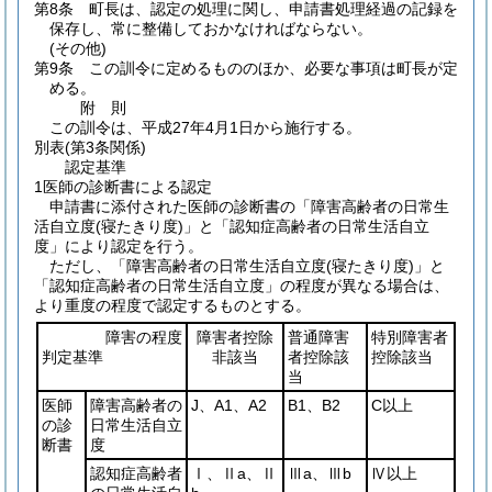
第8条
町長は、認定の処理に関し、申請書処理経過の記録を
保存し、常に整備しておかなければならない。
(その他)
第9条
この訓令に定めるもののほか、必要な事項は町長が定
める。
附
則
この訓令は、平成27年4月1日から施行する。
別表
(第3条関係)
認定基準
1医師の診断書による認定
申請書に添付された医師の診断書の「障害高齢者の日常生
活自立度(寝たきり度)」と「認知症高齢者の日常生活自立
度」により認定を行う。
ただし、「障害高齢者の日常生活自立度(寝たきり度)」と
「認知症高齢者の日常生活自立度」の程度が異なる場合は、
より重度の程度で認定するものとする。
障害の程度
障害者控除
普通障害
特別障害者
判定基準
非該当
者控除該
控除該当
当
医師
障害高齢者の
J、A1、A2
B1、B2
C以上
の診
日常生活自立
断書
度
認知症高齢者
Ⅰ、Ⅱa、Ⅱ
Ⅲa、Ⅲb
Ⅳ以上