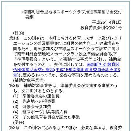
○南部町総合型地域スポーツクラブ推進事業補助金交付
要綱
平成26年4月1日
教育委員会訓令第24号
(目的)
第1条
この訓令は、本町における体育、スポーツ及びレクリ
エーションの普及振興並びに町民の体力向上と健康増進を
図るため、町民参加及び主導型スポーツクラブ設立に向け
て南部町総合型地域スポーツクラブ設立準備委員会
(以下
「準備委員会」という。)
が実施する事業等に対し、補助金
を交付するものとし、交付に関しては、
南部町社会教育関
係団体補助金交付規程
(平成15年南部町教育委員会訓令第6
号)
に定めるもののほか、必要な事項を定めるものとする。
(補助対象事業等)
第2条
補助対象事業等は、準備委員会が実施する事業のう
ち、次に掲げるものとする。
(1)
準備委員会の運営費
(2)
先進地への視察費
(3)
研修会等参加費
(4)
軽スポーツ用具等購入費
(5)
その他教育委員会が認めた事業
(委任)
第3条
この訓令に定めるもののほか、必要な事項は、教育委