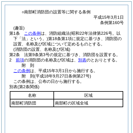
○南部町消防団の設置等に関する条例
平成15年3月1日
条例第160号
(趣旨)
第1条
この条例
は、消防組織法
(昭和22年法律第226号。以
下「法」という。)
第18条第1項に規定に基づき、消防団の
設置、名称及び区域について定めるものとする。
(消防団の設置、名称及び区域)
第2条
法第9条第3号の規定に基づき、消防団を設置する。
2
前項
の消防団の名称及び区域は、
別表
のとおりとする。
附
則
この条例
は、平成15年3月1日から施行する。
附
則
(平成18年9月27日
条例第27号)
この条例は、公布の日から施行する。
別表
(第2条関係)
名称
区域
南部町消防団
南部町の区域全域