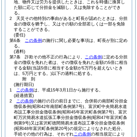
地、物件又は労力を提供したときは、これを時価に換算し
た額に応じて分担金を減額し、又は免除することができ
る。
2
天災その他特別の事由があると町長が認めたときは、分担
金の徴収を猶予し、又はその額の全部若しくは一部を免除
することができる。
(委任)
第6条
この条例
の施行に関し必要な事項は、町長が別に定め
る。
(過料)
第7条
詐欺その他不正の行為により、
この条例
に定める分担
金の徴収を免れた者は、その徴収を免れた金額の5倍に相当
する金額
(当該5倍に相当する金額が5万円を超えないとき
は、5万円とする。)
以下の過料に処する。
附
則
(施行期日)
1
この条例
は、平成15年3月1日から施行する。
(経過措置)
2
この条例
の施行の日の前日までに、合併前の南部町分担金
徴収条例
(昭和42年南部町条例第7号)
、富沢町中央簡易水道
布設工事分担金徴収条例
(昭和45年富沢町条例第7号)
、富沢
町万沢簡易水道拡張工事分担金徴収条例
(昭和47年富沢町条
例第9号)
又は富沢町徳間簡易水道布設工事分担金徴収条例
(昭和48年富沢町条例第20号)
の規定によりなされた処分、
手続その他の行為は、それぞれ
この条例
の相当規定により