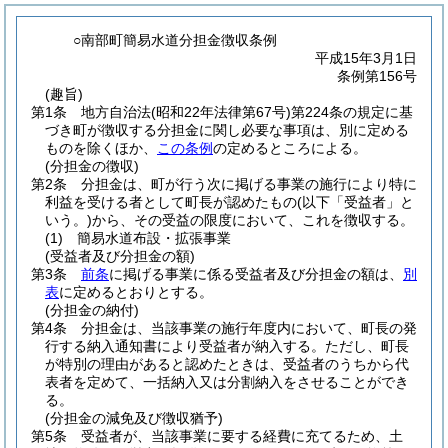
○南部町簡易水道分担金徴収条例
平成15年3月1日
条例第156号
(趣旨)
第1条
地方自治法
(昭和22年法律第67号)
第224条の規定に基
づき町が徴収する分担金に関し必要な事項は、別に定める
ものを除くほか、
この条例
の定めるところによる。
(分担金の徴収)
第2条
分担金は、町が行う次に掲げる事業の施行により特に
利益を受ける者として町長が認めたもの
(以下「受益者」と
いう。)
から、その受益の限度において、これを徴収する。
(1)
簡易水道布設・拡張事業
(受益者及び分担金の額)
第3条
前条
に掲げる事業に係る受益者及び分担金の額は、
別
表
に定めるとおりとする。
(分担金の納付)
第4条
分担金は、当該事業の施行年度内において、町長の発
行する納入通知書により受益者が納入する。
ただし、町長
が特別の理由があると認めたときは、受益者のうちから代
表者を定めて、一括納入又は分割納入をさせることができ
る。
(分担金の減免及び徴収猶予)
第5条
受益者が、当該事業に要する経費に充てるため、土