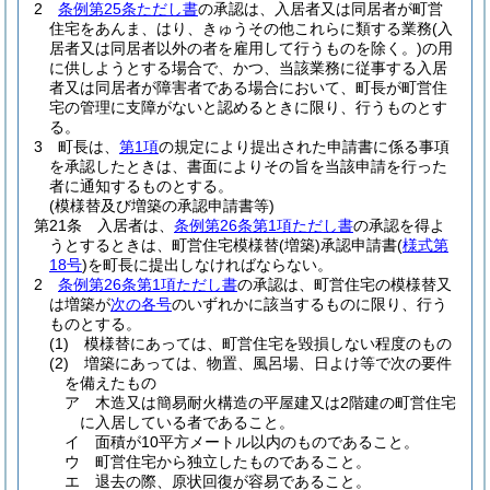
2
条例第25条ただし書
の承認は、入居者又は同居者が町営
住宅をあんま、はり、きゅうその他これらに類する業務
(入
居者又は同居者以外の者を雇用して行うものを除く。)
の用
に供しようとする場合で、かつ、当該業務に従事する入居
者又は同居者が障害者である場合において、町長が町営住
宅の管理に支障がないと認めるときに限り、行うものとす
る。
3
町長は、
第1項
の規定により提出された申請書に係る事項
を承認したときは、書面によりその旨を当該申請を行った
者に通知するものとする。
(模様替及び増築の承認申請書等)
第21条
入居者は、
条例第26条第1項ただし書
の承認を得よ
うとするときは、町営住宅模様替
(増築)
承認申請書
(
様式第
18号
)
を町長に提出しなければならない。
2
条例第26条第1項ただし書
の承認は、町営住宅の模様替又
は増築が
次の各号
のいずれかに該当するものに限り、行う
ものとする。
(1)
模様替にあっては、町営住宅を毀損しない程度のもの
(2)
増築にあっては、物置、風呂場、日よけ等で次の要件
を備えたもの
ア
木造又は簡易耐火構造の平屋建又は2階建の町営住宅
に入居している者であること。
イ
面積が10平方メートル以内のものであること。
ウ
町営住宅から独立したものであること。
エ
退去の際、原状回復が容易であること。