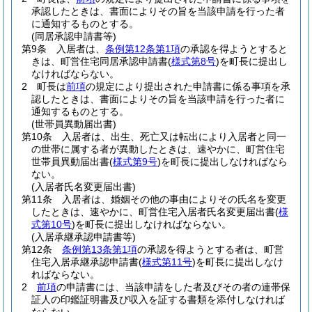
承認したときは、書面によりその旨を当該申請を行った者
に通知するものとする。
(同居承認申請書等)
第9条
入居者は、
条例第12条第1項
の承認を得ようとすると
きは、町営住宅同居承認申請書
(
様式第8号
)
を町長に提出し
なければならない。
2
町長は
前項
の規定により提出された申請書に係る事項を承
認したときは、書面によりその旨を当該申請を行った者に
通知するものとする。
(世帯員異動届出書)
第10条
入居者は、出生、死亡又は転出により入居者と同一
の世帯に属する者が異動したときは、速やかに、町営住宅
世帯員異動届出書
(
様式第9号
)
を町長に提出しなければなら
ない。
(入居者氏名変更届出書)
第11条
入居者は、婚姻その他の事由によりその氏名を変更
したときは、速やかに、町営住宅入居者氏名変更届出書
(
様
式第10号
)
を町長に提出しなければならない。
(入居承継承認申請書等)
第12条
条例第13条第1項
の承認を得ようとする者は、町営
住宅入居承継承認申請書
(
様式第11号
)
を町長に提出しなけ
ればならない。
2
前項
の申請書には、当該申請をした者及びその者の連帯保
証人の印鑑証明書及び収入を証する書類を添付しなければ