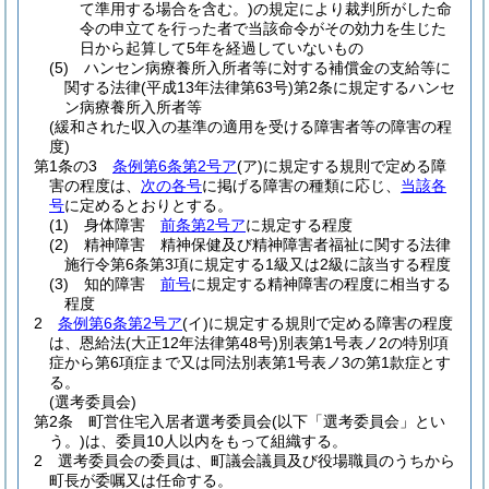
て準用する場合を含む。)
の規定により裁判所がした命
令の申立てを行った者で当該命令がその効力を生じた
日から起算して5年を経過していないもの
(5)
ハンセン病療養所入所者等に対する補償金の支給等に
関する法律
(平成13年法律第63号)
第2条に規定するハンセ
ン病療養所入所者等
(緩和された収入の基準の適用を受ける障害者等の障害の程
度)
第1条の3
条例第6条第2号ア
(ア)
に規定する規則で定める障
害の程度は、
次の各号
に掲げる障害の種類に応じ、
当該各
号
に定めるとおりとする。
(1)
身体障害
前条第2号ア
に規定する程度
(2)
精神障害 精神保健及び精神障害者福祉に関する法律
施行令第6条第3項に規定する1級又は2級に該当する程度
(3)
知的障害
前号
に規定する精神障害の程度に相当する
程度
2
条例第6条第2号ア
(イ)
に規定する規則で定める障害の程度
は、恩給法
(大正12年法律第48号)
別表第1号表ノ2の特別項
症から第6項症まで又は同法別表第1号表ノ3の第1款症とす
る。
(選考委員会)
第2条
町営住宅入居者選考委員会
(以下「選考委員会」とい
う。)
は、委員10人以内をもって組織する。
2
選考委員会の委員は、町議会議員及び役場職員のうちから
町長が委嘱又は任命する。