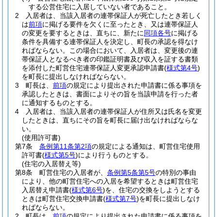
する公営住宅に入居していない者であること。
2
入居者は、当該入居者の連帯保証人が死亡したとき若しく
は
前項
に掲げる要件を欠くに至ったとき、又は連帯保証人
の変更を要するときは、直ちに、新たに
同項各号
に掲げる
条件を具備する連帯保証人を決定し、町長の承認を得なけ
ればならない。
この場合において、入居者は、変更後の連
帯保証人となるべき者の印鑑証明書及び収入を証する書類
を添付した町営住宅連帯保証人変更承認申請書
(
様式第4号
)
を町長に提出しなければならない。
3
町長は、
前項
の規定により提出された申請書に係る事項を
承認したときは、書面によりその旨を当該申請を行った者
に通知するものとする。
4
入居者は、当該入居者の連帯保証人が住所又は氏名を変更
したときは、直ちにその旨を町長に届け出なければならな
い。
(使用許可書)
第7条
条例第11条第2項
の規定による通知は、町営住宅使用
許可書
(
様式第5号
)
により行うものとする。
(住宅の入居替え等)
第8条
町営住宅の入居者が、
条例第5条第5号
の特別の事由
により、他の町営住宅への入居を希望するときは町営住宅
入居替え申請書
(
様式第6号
)
を、住宅の交換をしようとする
ときは町営住宅交換申請書
(
様式第7号
)
を町長に提出しなけ
ればならない。
2
町長は、
前項
の規定により提出された申請書に係る事項を