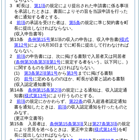
ならない。
3
町長は、
第1項
の規定により提出された申請書に係る事項
を承認したときは、書面によりその旨を当該申請を行った
者に通知する者とする。
4
前項
の承認を受けた者は、
第5条
の規定に準じ契約書を町
長に提出しなければならない。
(収入申告書等)
第13条
条例第15号
第1項の収入の申告は、収入申告書
(
様式
第12号
)
により6月30日までに町長に提出して行わなければ
ならない。
2
前項
の申告書には、次に掲げる書類で入居者又は同居者
(
条例第30条第3項第1号
に規定する者をいう。以下同じ。)
に関するものを添付しなければならない。
(1)
第3条第2項第1号
から
第3号
までに掲げる書類
(2)
前号
に定めるもののほか、町長が必要と認める書類
(収入認定通知書等)
第14条
条例第15条第2項
の規定による通知は、収入認定通
知書
(
様式第13号
)
により行うものとする。
2
前項
の規定にかかわらず、
第22条
の収入超過者認定通知
書を通知したときは、
前項
の収入認定通知を行ったものと
みなす。
(更正申立書等)
第15条
入居者は、
条例第15条第3項
又は
第27条第3項
の規定
により意見を述べるときは、更正申立書
(
様式第14号
)
を町
長に提出しなければならない。