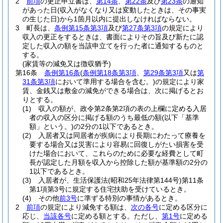
2
前項
の更正申立書は、
第14条
、
第22条
及び
第23条
の通知
があった日
(収入がなくなり又は変動したときは、その事実
の生じた日)
から1箇月以内に提出しなければならない。
3
町長は、
条例第15条第3項
及び
第27条第3項
の規定により
収入の更正をするときは、書面によりその旨及び新たに認
定した収入の額を当該申立てを行った者に通知するものと
する。
(家賃等の減免又は徴収猶予)
第16条
条例第16条
(
条例第18条第3項
、
第29条第3項
又は
第
31条第3項
において準用する場合を含む。)
の規定により家
賃、金銭又は敷金の減免ができる場合は、次に掲げるとお
りとする。
(1)
収入の額が、政令第2条第2項の表の上欄に定める入居
者の収入の区分に掲げる額のうち最低の額
(以下「基準
額」という。)
の2分の1以下であるとき。
(2)
入居者又は同居者が疾病により長期にわたって療養を
要する場合又は災害により容易に回復しがたい損害を受
けた場合において、これらのために必要な経費として町
長が認定した月額を収入から控除した額が基準額の2分の
1以下であるとき。
(3)
入居者が、生活保護法
(昭和25年法律第144号)
第11条
第1項第3号に規定する住宅扶助を受けているとき。
(4)
その他
前3号
に準ずる特別の事情があるとき。
2
前項
の規定により減免する額は、
次の各号
に定める区分に
応じ、
当該各号
に定める額とする。
ただし、
第1号
に定める