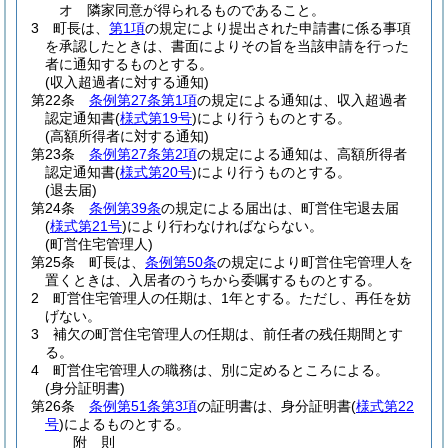
オ
隣家同意が得られるものであること。
3
町長は、
第1項
の規定により提出された申請書に係る事項
を承認したときは、書面によりその旨を当該申請を行った
者に通知するものとする。
(収入超過者に対する通知)
第22条
条例第27条第1項
の規定による通知は、収入超過者
認定通知書
(
様式第19号
)
により行うものとする。
(高額所得者に対する通知)
第23条
条例第27条第2項
の規定による通知は、高額所得者
認定通知書
(
様式第20号
)
により行うものとする。
(退去届)
第24条
条例第39条
の規定による届出は、町営住宅退去届
(
様式第21号
)
により行わなければならない。
(町営住宅管理人)
第25条
町長は、
条例第50条
の規定により町営住宅管理人を
置くときは、入居者のうちから委嘱するものとする。
2
町営住宅管理人の任期は、1年とする。
ただし、再任を妨
げない。
3
補欠の町営住宅管理人の任期は、前任者の残任期間とす
る。
4
町営住宅管理人の職務は、別に定めるところによる。
(身分証明書)
第26条
条例第51条第3項
の証明書は、身分証明書
(
様式第22
号
)
によるものとする。
附
則