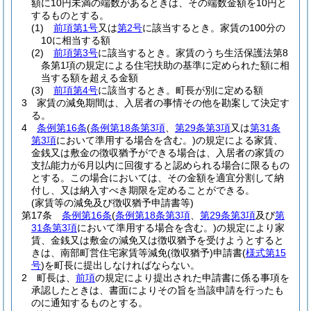
額に10円未満の端数があるときは、その端数金額を10円と
するものとする。
(1)
前項第1号
又は
第2号
に該当するとき。
家賃の100分の
10に相当する額
(2)
前項第3号
に該当するとき。
家賃のうち生活保護法第8
条第1項の規定による住宅扶助の基準に定められた額に相
当する額を超える金額
(3)
前項第4号
に該当するとき。
町長が別に定める額
3
家賃の減免期間は、入居者の事情その他を勘案して決定す
る。
4
条例第16条
(
条例第18条第3項
、
第29条第3項
又は
第31条
第3項
において準用する場合を含む。)
の規定による家賃、
金銭又は敷金の徴収猶予ができる場合は、入居者の家賃の
支払能力が6月以内に回復すると認められる場合に限るもの
とする。
この場合においては、その金額を適宜分割して納
付し、又は納入すべき期限を定めることができる。
(家賃等の減免及び徴収猶予申請書等)
第17条
条例第16条
(
条例第18条第3項
、
第29条第3項
及び
第
31条第3項
において準用する場合を含む。)
の規定により家
賃、金銭又は敷金の減免又は徴収猶予を受けようとすると
きは、南部町営住宅家賃等減免
(徴収猶予)
申請書
(
様式第15
号
)
を町長に提出しなければならない。
2
町長は、
前項
の規定により提出された申請書に係る事項を
承認したときは、書面によりその旨を当該申請を行ったも
のに通知するものとする。