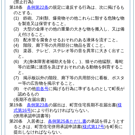
(禁止行為)
第18条
条例第22条
の規定に違反する行為は、次に掲げるも
のとする。
(1)
鉄砲、刀剣類、爆発物その他これらに類する危険な物
を製造又は保管すること。
(2)
大型の金庫その他の重量の大きな物を搬入し、又は備
え付けること。
(3)
配水管を腐食させるおそれのある液体を流すこと。
(4)
階段、廊下等の共用部分に物品を置くこと。
(5)
楽器、テレビ、ステレオ等の音を異常に大きく出すこ
と。
(6)
犬
(身体障害者補助犬を除く。)
、猫その他猛獣、毒蛇
等の近隣に迷惑を及ぼすおそれのある動物を飼育するこ
と。
(7)
掲示板以外の階段、廊下等の共用部分に看板、ポスタ
ー等の広告物を掲示すること。
(8)
その他
前各号
に掲げる行為に準ずるものとして町長が
認めるもの
(長期不在届出書)
第19条
条例第23条
の届出は、町営住宅長期不在届出書
(
様
式第16号
)
により行わなければならない。
(併用承認申請書等)
第20条
入居者は、
条例第25条ただし書
の承認を得ようとす
るときは、町営住宅併用承認申請書
(
様式第17号
)
を町長に
提出しなければならない。