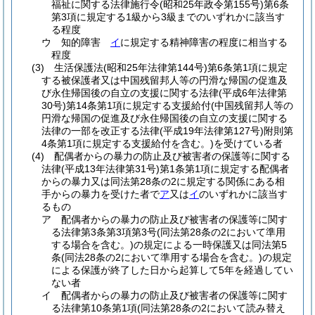
福祉に関する法律施行令
(昭和25年政令第155号)
第6条
第3項に規定する1級から3級までのいずれかに該当す
る程度
ウ
知的障害
イ
に規定する精神障害の程度に相当する
程度
(3)
生活保護法
(昭和25年法律第144号)
第6条第1項に規定
する被保護者又は中国残留邦人等の円滑な帰国の促進及
び永住帰国後の自立の支援に関する法律
(平成6年法律第
30号)
第14条第1項に規定する支援給付
(中国残留邦人等の
円滑な帰国の促進及び永住帰国後の自立の支援に関する
法律の一部を改正する法律
(平成19年法律第127号)
附則第
4条第1項に規定する支援給付を含む。)
を受けている者
(4)
配偶者からの暴力の防止及び被害者の保護等に関する
法律
(平成13年法律第31号)
第1条第1項に規定する配偶者
からの暴力又は同法第28条の2に規定する関係にある相
手からの暴力を受けた者で
ア
又は
イ
のいずれかに該当す
るもの
ア
配偶者からの暴力の防止及び被害者の保護等に関す
る法律第3条第3項第3号
(同法第28条の2において準用
する場合を含む。)
の規定による一時保護又は同法第5
条
(同法28条の2において準用する場合を含む。)
の規定
による保護が終了した日から起算して5年を経過してい
ない者
イ
配偶者からの暴力の防止及び被害者の保護等に関す
る法律第10条第1項
(同法第28条の2において読み替え