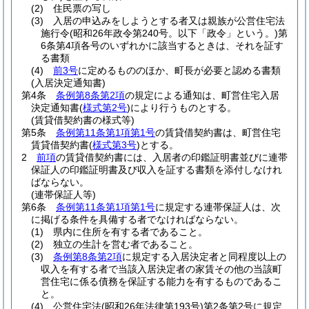
(2)
住民票の写し
(3)
入居の申込みをしようとする者又は親族が公営住宅法
施行令
(昭和26年政令第240号。以下「政令」という。)
第
6条第4項各号のいずれかに該当するときは、それを証す
る書類
(4)
前3号
に定めるもののほか、町長が必要と認める書類
(入居決定通知書)
第4条
条例第8条第2項
の規定による通知は、町営住宅入居
決定通知書
(
様式第2号
)
により行うものとする。
(賃貸借契約書の様式等)
第5条
条例第11条第1項第1号
の賃貸借契約書は、町営住宅
賃貸借契約書
(
様式第3号
)
とする。
2
前項
の賃貸借契約書には、入居者の印鑑証明書並びに連帯
保証人の印鑑証明書及び収入を証する書類を添付しなけれ
ばならない。
(連帯保証人等)
第6条
条例第11条第1項第1号
に規定する連帯保証人は、次
に掲げる条件を具備する者でなければならない。
(1)
県内に住所を有する者であること。
(2)
独立の生計を営む者であること。
(3)
条例第8条第2項
に規定する入居決定者と同程度以上の
収入を有する者で当該入居決定者の家賃その他の当該町
営住宅に係る債務を保証する能力を有するものであるこ
と。
(4)
公営住宅法
(昭和26年法律第193号)
第2条第2号に規定