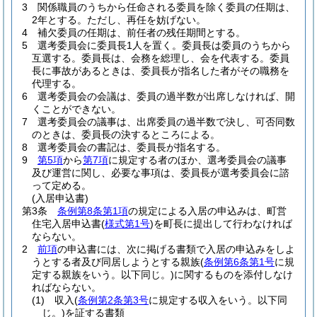
3
関係職員のうちから任命される委員を除く委員の任期は、
2年とする。
ただし、再任を妨げない。
4
補欠委員の任期は、前任者の残任期間とする。
5
選考委員会に委員長1人を置く。
委員長は委員のうちから
互選する。
委員長は、会務を総理し、会を代表する。
委員
長に事故があるときは、委員長が指名した者がその職務を
代理する。
6
選考委員会の会議は、委員の過半数が出席しなければ、開
くことができない。
7
選考委員会の議事は、出席委員の過半数で決し、可否同数
のときは、委員長の決するところによる。
8
選考委員会の書記は、委員長が指名する。
9
第5項
から
第7項
に規定する者のほか、選考委員会の議事
及び運営に関し、必要な事項は、委員長が選考委員会に諮
って定める。
(入居申込書)
第3条
条例第8条第1項
の規定による入居の申込みは、町営
住宅入居申込書
(
様式第1号
)
を町長に提出して行わなければ
ならない。
2
前項
の申込書には、次に掲げる書類で入居の申込みをしよ
うとする者及び同居しようとする親族
(
条例第6条第1号
に規
定する親族をいう。以下同じ。)
に関するものを添付しなけ
ればならない。
(1)
収入
(
条例第2条第3号
に規定する収入をいう。以下同
じ。)
を証する書類