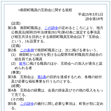
○南部町職員の互助会に関する規程
平成15年3月1日
訓令第18号
(設置)
第1条
南部町職員は、
この訓令
の定めるところにより、地方
公務員法
(昭和25年法律第261号)
第42条に規定する事項及
び相互共済を目的とする南部町職員互助会
(以下「互助会」
という。)
を設置する。
(定義)
第2条
この条例
で南部町職員とは、次に掲げる者をいう。
(1)
南部町から給与を受ける山梨県市町村職員共済組合の
組合員である職員
(2)
前号
に掲げる職員のほか、互助会への加入が適当と認
められる者
(事業)
第3条
互助会は、
第1条
の目的を達成するため、各種の給付
及び必要な福祉事業を行うものとする。
(経費)
第4条
互助会の経費は、会員の掛金及びその他の収入をもっ
て充てる。
(その他)
第5条
この訓令
の施行に関し必要な事項は、町長が別に定め
る。