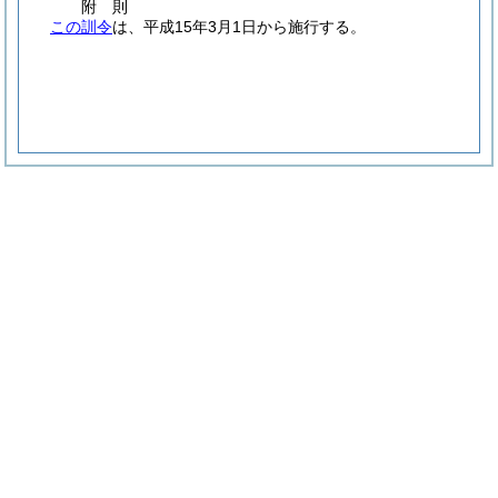
附
則
この訓令
は、平成15年3月1日から施行する。