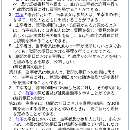
べ、及び証拠書類等を提出し、並びに主宰者の許可を得て
行政庁の職員に対し質問を発することができる。
3
前項
の場合において、当事者又は参加人は、主宰者の許可
を得て、補佐人とともに出頭することができる。
4
主宰者は、聴聞の期日において必要があると認めるとき
は、当事者若しくは参加人に対し質問を発し、意見の陳述
若しくは証拠書類等の提出を促し、又は行政庁の職員に対
し説明を求めることができる。
5
主宰者は、当事者又は参加人の一部が出頭しないときであ
っても、聴聞の期日における審理を行うことができる。
6
聴聞の期日における審理は、行政庁が公開することを相当
と認めるときを除き、公開しない。
(陳述書等の提出)
第21条
当事者又は参加人は、聴聞の期日への出頭に代え
て、主宰者に対し、聴聞の期日までに陳述書及び証拠書類
等を提出することができる。
2
主宰者は、聴聞の期日に出頭した者に対し、その求めに応
じて、
前項
の陳述書及び証拠書類等を示すことができる。
(続行期日の指定)
第22条
主宰者は、聴聞の期日における審理の結果、なお聴
聞を続行する必要があると認めるときは、更に新たな期日
を定めることができる。
2
前項
の場合においては、当事者及び参加人に対し、あらか
じめ、次回の聴聞の期日及び場所を書面により通知しなけ
ればならない。
ただし、聴聞の期日に出頭した当事者及び