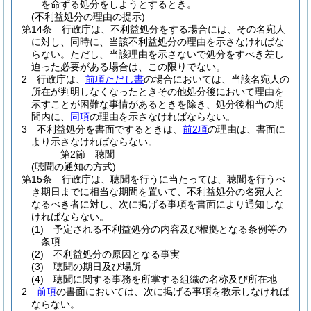
を命ずる処分をしようとするとき。
(不利益処分の理由の提示)
第14条
行政庁は、不利益処分をする場合には、その名宛人
に対し、同時に、当該不利益処分の理由を示さなければな
らない。
ただし、当該理由を示さないで処分をすべき差し
迫った必要がある場合は、この限りでない。
2
行政庁は、
前項ただし書
の場合においては、当該名宛人の
所在が判明しなくなったときその他処分後において理由を
示すことが困難な事情があるときを除き、処分後相当の期
間内に、
同項
の理由を示さなければならない。
3
不利益処分を書面でするときは、
前2項
の理由は、書面に
より示さなければならない。
第2節
聴聞
(聴聞の通知の方式)
第15条
行政庁は、聴聞を行うに当たっては、聴聞を行うべ
き期日までに相当な期間を置いて、不利益処分の名宛人と
なるべき者に対し、次に掲げる事項を書面により通知しな
ければならない。
(1)
予定される不利益処分の内容及び根拠となる条例等の
条項
(2)
不利益処分の原因となる事実
(3)
聴聞の期日及び場所
(4)
聴聞に関する事務を所掌する組織の名称及び所在地
2
前項
の書面においては、次に掲げる事項を教示しなければ
ならない。