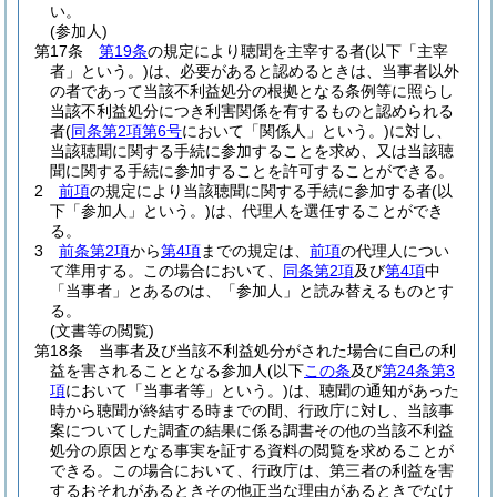
い。
(参加人)
第17条
第19条
の規定により聴聞を主宰する者
(以下「主宰
者」という。)
は、必要があると認めるときは、当事者以外
の者であって当該不利益処分の根拠となる条例等に照らし
当該不利益処分につき利害関係を有するものと認められる
者
(
同条第2項第6号
において「関係人」という。)
に対し、
当該聴聞に関する手続に参加することを求め、又は当該聴
聞に関する手続に参加することを許可することができる。
2
前項
の規定により当該聴聞に関する手続に参加する者
(以
下「参加人」という。)
は、代理人を選任することができ
る。
3
前条第2項
から
第4項
までの規定は、
前項
の代理人につい
て準用する。
この場合において、
同条第2項
及び
第4項
中
「当事者」とあるのは、「参加人」と読み替えるものとす
る。
(文書等の閲覧)
第18条
当事者及び当該不利益処分がされた場合に自己の利
益を害されることとなる参加人
(以下
この条
及び
第24条第3
項
において「当事者等」という。)
は、聴聞の通知があった
時から聴聞が終結する時までの間、行政庁に対し、当該事
案についてした調査の結果に係る調書その他の当該不利益
処分の原因となる事実を証する資料の閲覧を求めることが
できる。
この場合において、行政庁は、第三者の利益を害
するおそれがあるときその他正当な理由があるときでなけ