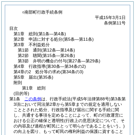
○南部町行政手続条例
平成15年3月1日
条例第11号
目次
第1章
総則
(第1条―第4条)
第2章
申請に対する処分
(第5条―第11条)
第3章
不利益処分
第1節
通則
(第12条―第14条)
第2節
聴聞
(第15条―第26条)
第3節
弁明の機会の付与
(第27条―第29条)
第4章
行政指導
(第30条―第34条の2)
第4章の2
処分等の求め
(第34条の3)
第5章
届出
(第35条)
附則
第1章
総則
(目的等)
第1条
この条例
は、行政手続法
(平成5年法律第88号)
第3条第
3項において同法第2章から第5章までの規定を適用しない
こととされた処分、行政指導及び届出に関する手続に関
し、共通する事項を定めることによって、町の行政運営に
おける公正の確保と透明性
(行政上の意思決定について、そ
の内容及び過程が町民にとって明らかであることをいう。)
の向上を図り、もって町民の権利利益の保護に資すること