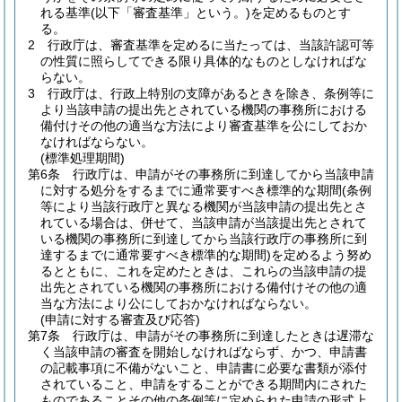
れる基準
(以下「審査基準」という。)
を定めるものとす
る。
2
行政庁は、審査基準を定めるに当たっては、当該許認可等
の性質に照らしてできる限り具体的なものとしなければな
らない。
3
行政庁は、行政上特別の支障があるときを除き、条例等に
より当該申請の提出先とされている機関の事務所における
備付けその他の適当な方法により審査基準を公にしておか
なければならない。
(標準処理期間)
第6条
行政庁は、申請がその事務所に到達してから当該申請
に対する処分をするまでに通常要すべき標準的な期間
(条例
等により当該行政庁と異なる機関が当該申請の提出先とさ
れている場合は、併せて、当該申請が当該提出先とされて
いる機関の事務所に到達してから当該行政庁の事務所に到
達するまでに通常要すべき標準的な期間)
を定めるよう努め
るとともに、これを定めたときは、これらの当該申請の提
出先とされている機関の事務所における備付けその他の適
当な方法により公にしておかなければならない。
(申請に対する審査及び応答)
第7条
行政庁は、申請がその事務所に到達したときは遅滞な
く当該申請の審査を開始しなければならず、かつ、申請書
の記載事項に不備がないこと、申請書に必要な書類が添付
されていること、申請をすることができる期間内にされた
ものであることその他の条例等に定められた申請の形式上