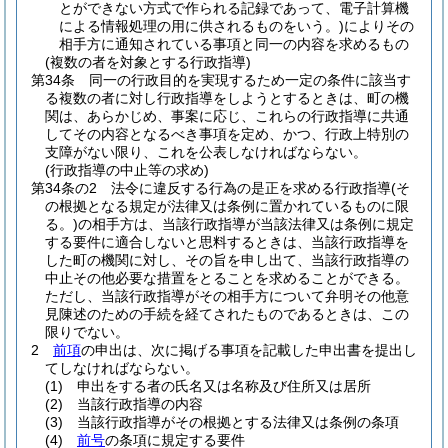
とができない方式で作られる記録であって、電子計算機
による情報処理の用に供されるものをいう。)
によりその
相手方に通知されている事項と同一の内容を求めるもの
(複数の者を対象とする行政指導)
第34条
同一の行政目的を実現するため一定の条件に該当す
る複数の者に対し行政指導をしようとするときは、町の機
関は、あらかじめ、事案に応じ、これらの行政指導に共通
してその内容となるべき事項を定め、かつ、行政上特別の
支障がない限り、これを公表しなければならない。
(行政指導の中止等の求め)
第34条の2
法令に違反する行為の是正を求める行政指導
(そ
の根拠となる規定が法律又は条例に置かれているものに限
る。)
の相手方は、当該行政指導が当該法律又は条例に規定
する要件に適合しないと思料するときは、当該行政指導を
した町の機関に対し、その旨を申し出て、当該行政指導の
中止その他必要な措置をとることを求めることができる。
ただし、当該行政指導がその相手方について弁明その他意
見陳述のための手続を経てされたものであるときは、この
限りでない。
2
前項
の申出は、次に掲げる事項を記載した申出書を提出し
てしなければならない。
(1)
申出をする者の氏名又は名称及び住所又は居所
(2)
当該行政指導の内容
(3)
当該行政指導がその根拠とする法律又は条例の条項
(4)
前号
の条項に規定する要件