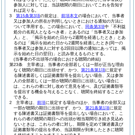
参加人に対しては、当該聴聞の期日においてこれを告知す
れば足りる。
3
第15条第3項
の規定は、
前項本文
の場合において、当事者
又は参加人の所在が判明しないときにおける通知の方法に
ついて準用する。
この場合において、
同条第3項
中「不利益
処分の名宛人となるべき者」とあるのは「当事者又は参加
人」と、「掲示を始めた日から2週間を経過したとき」とあ
るのは「掲示を始めた日から2週間を経過したとき
(同一の
当事者又は参加人に対する2回目以降の通知にあっては、掲
示を始めた日の翌日)
」と読み替えるものとする。
(当事者の不出頭等の場合における聴聞の終結)
第23条
主宰者は、当事者の全部若しくは一部が正当な理由
なく聴聞の期日に出頭せず、かつ、
第21条第1項
に規定す
る陳述書若しくは証拠書類等を提出しない場合、又は参加
人の全部若しくは一部が聴聞の期日に出頭しない場合に
は、これらの者に対し改めて意見を述べ、及び証拠書類等
を提出する機会を与えることなく、聴聞を終結することが
できる。
2
主宰者は、
前項
に規定する場合のほか、当事者の全部又は
一部が聴聞の期日に出頭せず、かつ、
第21条第1項
に規定
する陳述書又は証拠書類等を提出しない場合において、こ
れらの者の聴聞の期日への出頭が相当期間引き続き見込め
ないときは、これらの者に対し、期限を定めて陳述書及び
証拠書類等の提出を求め、当該期限が到来したときに聴聞