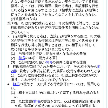
きない場合又は行使する意思がない場合においてする行政
指導にあっては、行政指導に携わる者は、当該権限を行使
し得る旨を殊更に示すことにより相手方に当該行政指導に
従うことを余儀なくさせるようなことをしてはならない。
(行政指導の方式)
第33条
行政指導に携わる者は、その相手方に対して、当該
行政指導の趣旨及び内容並びに責任者を明確に示さなけれ
ばならない。
2
行政指導に携わる者は、当該行政指導をする際に、町の機
関が許認可等をする権限又は許認可等に基づく処分をする
権限を行使し得る旨を示すときは、その相手方に対して、
次に掲げる事項を示さなければならない。
(1)
当該権限を行使し得る根拠となる法令の条項
(2)
前号
の条項に規定する要件
(3)
当該権限の行使が
前号
の要件に適合する理由
3
行政指導が口頭でされた場合において、その相手方から
前
2項
に規定する事項を記載した書面の交付を求められたとき
は、当該行政指導に携わる者は、行政上特別の支障がない
限り、これを交付しなければならない。
4
前項
の規定は、次に掲げる行政指導については、適用しな
い。
(1)
相手方に対しその場において完了する行為を求めるも
の
(2)
既に文書
(
前項
の書面を含む。)
又は電磁的記録
(電子的
方式、磁気的方式その他人の知覚によっては認識するこ