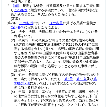
を目的とする。
2
前項
に規定する処分、行政指導及び届出に関する手続に関
し
この条例
に規定する事項について、他の条例に特別の定
めがある場合は、その定めるところによる。
(定義)
第2条
この条例
において、
次の各号
に掲げる用語の意義は、
当該各号
に定めるところによる。
(1)
法令 法律、法律に基づく命令
(告示を含む。)
及び条
例等をいう。
(2)
条例等 町の条例及び町長その他の執行機関の規則
(地方自治法
(昭和22年法律第67号)
第138条の4第2項に規
定する規程を含む。)
並びに山梨県の事務処理の特例に関
する条例
(平成11年山梨県条例第47号)
及び山梨県教育委
員会の事務処理の特例に関する条例
(平成11年山梨県条例
第49号)
の定めるところにより山梨県の条例及び山梨県の
執行機関の規則中町が処理することとされた事務に係る
規定をいう。
(3)
処分 条例等に基づく行政庁の処分その他公権力の行
使に当たる行為をいう。
ただし、
第8号
、
第32条
及び
第
33条第2項
においては、行政庁の処分その他公権力の行
使に当たる行為をいう。
(4)
申請 条例等に基づき、行政庁の許可、認可、免許そ
の他の自己に対し何らかの利益を付与する処分
(以下「許
認可等」という。)
を求める行為であって、当該行為に対
して行政庁が諾否の応答をすべきこととされているもの