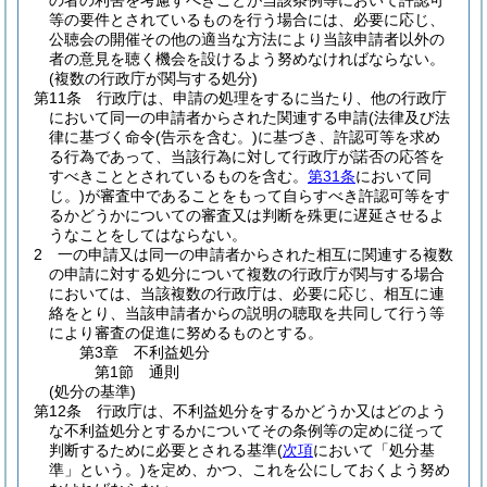
の者の利害を考慮すべきことが当該条例等において許認可
等の要件とされているものを行う場合には、必要に応じ、
公聴会の開催その他の適当な方法により当該申請者以外の
者の意見を聴く機会を設けるよう努めなければならない。
(複数の行政庁が関与する処分)
第11条
行政庁は、申請の処理をするに当たり、他の行政庁
において同一の申請者からされた関連する申請
(法律及び法
律に基づく命令
(告示を含む。)
に基づき、許認可等を求め
る行為であって、当該行為に対して行政庁が諾否の応答を
すべきこととされているものを含む。
第31条
において同
じ。)
が審査中であることをもって自らすべき許認可等をす
るかどうかについての審査又は判断を殊更に遅延させるよ
うなことをしてはならない。
2
一の申請又は同一の申請者からされた相互に関連する複数
の申請に対する処分について複数の行政庁が関与する場合
においては、当該複数の行政庁は、必要に応じ、相互に連
絡をとり、当該申請者からの説明の聴取を共同して行う等
により審査の促進に努めるものとする。
第3章
不利益処分
第1節
通則
(処分の基準)
第12条
行政庁は、不利益処分をするかどうか又はどのよう
な不利益処分とするかについてその条例等の定めに従って
判断するために必要とされる基準
(
次項
において「処分基
準」という。)
を定め、かつ、これを公にしておくよう努め