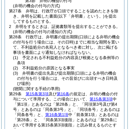
第3節
弁明の機会の付与
(弁明の機会の付与の方式)
第27条
弁明は、行政庁が口頭ですることを認めたときを除
き、弁明を記載した書面
(以下「弁明書」という。)
を提出
してするものとする。
2
弁明をするときは、証拠書類等を提出することができる。
(弁明の機会の付与の通知の方式)
第28条
行政庁は、弁明書の提出期限
(口頭による弁明の機会
の付与を行う場合には、その日時)
までに相当な期間を置い
て、不利益処分の名宛人となるべき者に対し、次に掲げる
事項を書面により通知しなければならない。
(1)
予定される不利益処分の内容及び根拠となる条例等の
条項
(2)
不利益処分の原因となる事実
(3)
弁明書の提出先及び提出期限
(口頭による弁明の機会
の付与を行う場合には、その旨並びに出頭すべき日時及
び場所)
(聴聞に関する手続の準用)
第29条
第15条第3項
及び
第16条
の規定は、弁明の機会の付
与について準用する。
この場合において、
第15条第3項
中
「第1項」とあるのは「第28条」と、「同項第3号及び第4
号」とあるのは「同条第3号」と、「同項各号」とあるのは
「同条各号」と、
第16条第1項
中「前条第1項」とあるのは
「第28条」と、「同条第3項後段」とあるのは「第29条に
おいて準用する第15条第3項後段」と読み替えるものとす