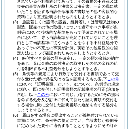
されている不利益処分であって、その資格の不存在又は
喪失の事実が裁判所の判決書又は決定書、一定の職に就
いたことを証する当該任命権者の書類その他の客観的な
資料により直接証明されたものをしようとするとき。
(3)
施設若しくは設備の設置、維持若しくは管理又は物の
製造、販売その他の取扱いについて遵守すべき事項が条
例等において技術的な基準をもって明確にされている場
合において、専ら当該基準が充足されていないことを理
由として当該基準に従うべきことを命ずる不利益処分で
あってその不充足の事実が計測、実験その他客観的な認
定方法によって確認されたものをしようとするとき。
(4)
納付すべき金銭の額を確定し、一定の額の金銭の納付
を命じ、又は金銭の給付決定の取消しその他の金銭の給
付を制限する不利益処分をしようとするとき。
(5)
条例等の規定により行政庁が交付する書類であって交
付を受けた者の資格又は地位を証明するもの
(以下
この号
において「証明書類」という。)
について、条例等の規定
に従い、既に交付した証明書類の記載事項の訂正
(追加を
含む。以下
この号
において同じ。)
をするためにその提出
を命ずる処分及び訂正に代えて新たな証明書類の交付を
する場合に既に交付した証明書類の返納を命ずる処分を
しようとするとき。
(6)
届出をする場合に提出することが義務付けられている
書類について、条例等の規定に従い、当該書類が条例等
に定められた要件に適合することとなるようにその訂正