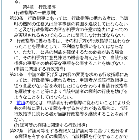
る。
第4章
行政指導
(行政指導の一般原則)
第30条
行政指導にあっては、行政指導に携わる者は、当該
町の機関の任務又は所掌事務の範囲を逸脱してはならない
こと及び行政指導の内容が相手方の任意の協力によっての
み実現されるものであることに留意しなければならない。
2
行政指導に携わる者は、その相手方が行政指導に従わなか
ったことを理由として、不利益な取扱いをしてはならな
い。
ただし、公共の利益を確保するため必要がある場合
に、その相手方に意見陳述の機会を与えた上で、当該行政
指導の事実その他必要な事項を公表することを妨げない。
(申請に関連する行政指導)
第31条
申請の取下げ又は内容の変更を求める行政指導にあ
っては、行政指導に携わる者は、申請者が当該行政指導に
従う意思がない旨を表明したにもかかわらず当該行政指導
を継続すること等により当該申請者の権利の行使を妨げる
ようなことをしてはならない。
2
前項
の規定は、申請者が行政指導に従わないことにより公
共の利益に著しい支障を生ずるおそれがある場合に、当該
行政指導に携わる者が当該行政指導を継続することを妨げ
ない。
(許認可等の権限に関連する行政指導)
第32条
許認可等をする権限又は許認可等に基づく処分をす
る権限を有する町の機関が、当該権限を行使することがで