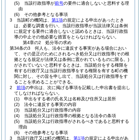
(5)
当該行政指導が
前号
の要件に適合しないと思料する理
由
(6)
その他参考となる事項
3
当該町の機関は、
第1項
の規定による申出があったとき
は、必要な調査を行い、当該行政指導が当該法律又は条例
に規定する要件に適合しないと認めるときは、当該行政指
導の中止その他必要な措置をとらなければならない。
第4章の2
処分等の求め
第34条の3
何人も、法令に違反する事実がある場合におい
て、その是正のためにされるべき処分又は行政指導
(その根
拠となる規定が法律又は条例に置かれているものに限る。)
がされていないと思料するときは、当該処分をする権限を
有する行政庁又は当該行政指導をする権限を有する町の機
関に対し、その旨を申し出て、当該処分又は行政指導をす
ることを求めることができる。
2
前項
の申出は、次に掲げる事項を記載した申出書を提出し
てしなければならない。
(1)
申出をする者の氏名又は名称及び住所又は居所
(2)
法令に違反する事実の内容
(3)
当該処分又は行政指導の内容
(4)
当該処分又は行政指導の根拠となる法令の条項
(5)
当該処分又は行政指導がされるべきであると思料する
理由
(6)
その他参考となる事項
3
当該行政庁又は町の機関は、
第1項
の規定による申出があ