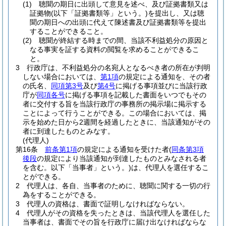
(1)
聴聞の期日に出頭して意見を述べ、及び証拠書類又は
証拠物
(以下「証拠書類等」という。)
を提出し、又は聴
聞の期日への出頭に代えて陳述書及び証拠書類等を提出
することができること。
(2)
聴聞が終結する時までの間、当該不利益処分の原因と
なる事実を証する資料の閲覧を求めることができるこ
と。
3
行政庁は、不利益処分の名宛人となるべき者の所在が判明
しない場合においては、
第1項
の規定による通知を、その者
の氏名、
同項第3号
及び
第4号
に掲げる事項並びに当該行政
庁が
同項各号
に掲げる事項を記載した書面をいつでもその
者に交付する旨を当該行政庁の事務所の掲示場に掲示する
ことによって行うことができる。
この場合においては、掲
示を始めた日から2週間を経過したときに、当該通知がその
者に到達したものとみなす。
(代理人)
第16条
前条第1項
の規定による通知を受けた者
(
同条第3項
後段
の規定により当該通知が到達したものとみなされる者
を含む。以下「当事者」という。)
は、代理人を選任するこ
とができる。
2
代理人は、各自、当事者のために、聴聞に関する一切の行
為をすることができる。
3
代理人の資格は、書面で証明しなければならない。
4
代理人がその資格を失ったときは、当該代理人を選任した
当事者は、書面でその旨を行政庁に届け出なければならな