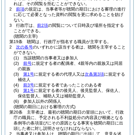
れば、その閲覧を拒むことができない。
2
前項
の規定は、当事者等が聴聞の期日における審理の進行
に応じて必要となった資料の閲覧を更に求めることを妨げ
ない。
3
行政庁は、
前2項
の閲覧について日時及び場所を指定する
ことができる。
(聴聞の主宰)
第19条
聴聞は、行政庁が指名する職員が主宰する。
2
次の各号
のいずれかに該当する者は、聴聞を主宰すること
ができない。
(1)
当該聴聞の当事者又は参加人
(2)
前号
に規定する者の配偶者、4親等内の親族又は同居
の親族
(3)
第1号
に規定する者の代理人又は
次条第3項
に規定する
補佐人
(4)
前3号
に規定する者であったことのある者
(5)
第1号
に規定する者の後見人、後見監督人、保佐人、
保佐監督人、補助人又は補助監督人
(6)
参加人以外の関係人
(聴聞の期日における審理の方式)
第20条
主宰者は、最初の聴聞の期日の冒頭において、行政
庁の職員に、予定される不利益処分の内容及び根拠となる
条例等の条項並びにその原因となる事実を聴聞の期日に出
頭した者に対し説明させなければならない。
2
当事者又は参加人は、聴聞の期日に出頭して、意見を述