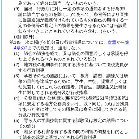
為であって処分に該当しないものをいう。
(9)
届出 行政庁に対し一定の事項の通知をする行為
(申
請に該当するものを除く。)
であって、条例等により直接
に当該通知が義務付けられているもの
(自己の期待する一
定の条例等の規定上の効果を発生させるためには当該通
知をすべきこととされているものを含む。)
をいう。
(適用除外)
第3条
次に掲げる処分及び行政指導については、
次章
から
第
4章の2
までの規定は、適用しない。
(1)
議会の議決を経て、又は議会の同意若しくは承認を得
た上でされるべきものとされている処分
(2)
地方税の犯則事件に関する法令に基づいて徴税吏員が
する行政指導
(3)
学校その他の施設において、教育、講習、訓練又は研
修の目的を達成するために、学生、生徒、児童若しくは
幼児若しくはこれらの保護者、講習生、訓練生又は研修
生に対してされる処分及び行政指導
(4)
公務員
(地方公務員法
(昭和25年法律第261号)
第3条第1
項に規定する地方公務員をいう。以下同じ。)
又は公務員
であった者に対してその職務又は身分に関してされる処
分及び行政指導
(5)
専ら人の学識技能に関する試験又は検定の結果につい
ての処分
(6)
相反する利害を有する者の間の利害の調整を目的とし
て法令の規定に基づいてされる行政指導