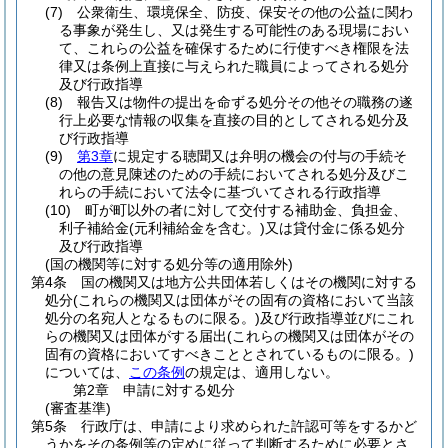
(7)
公衆衛生、環境保全、防疫、保安その他の公益に関わ
る事象が発生し、又は発生する可能性のある現場におい
て、これらの公益を確保するために行使すべき権限を法
律又は条例上直接に与えられた職員によってされる処分
及び行政指導
(8)
報告又は物件の提出を命ずる処分その他その職務の遂
行上必要な情報の収集を直接の目的としてされる処分及
び行政指導
(9)
第3章
に規定する聴聞又は弁明の機会の付与の手続そ
の他の意見陳述のための手続においてされる処分及びこ
れらの手続において法令に基づいてされる行政指導
(10)
町が町以外の者に対して交付する補助金、負担金、
利子補給金
(元利補給金を含む。)
又は貸付金に係る処分
及び行政指導
(国の機関等に対する処分等の適用除外)
第4条
国の機関又は地方公共団体若しくはその機関に対する
処分
(これらの機関又は団体がその固有の資格において当該
処分の名宛人となるものに限る。)
及び行政指導並びにこれ
らの機関又は団体がする届出
(これらの機関又は団体がその
固有の資格においてすべきこととされているものに限る。)
については、
この条例
の規定は、適用しない。
第2章
申請に対する処分
(審査基準)
第5条
行政庁は、申請により求められた許認可等をするかど
うかをその条例等の定めに従って判断するために必要とさ