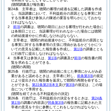
を終結することとすることができる。
(聴聞調書及び報告書)
第24条
主宰者は、聴聞の審理の経過を記載した調書を作成
し、当該調書において、不利益処分の原因となる事実に対
する当事者及び参加人の陳述の要旨を明らかにしておかな
ければならない。
2
前項
の調書は、聴聞の期日における審理が行われた場合に
は各期日ごとに、当該審理が行われなかった場合には聴聞
の終結後速やかに作成しなければならない。
3
主宰者は、聴聞の終結後速やかに、不利益処分の原因とな
る事実に対する当事者等の主張に理由があるかどうかにつ
いての意見を記載した報告書を作成し、
第1項
の調書ととも
に行政庁に提出しなければならない。
4
当事者又は参加人は、
第1項
の調書及び
前項
の報告書の閲
覧を求めることができる。
(聴聞の再開)
第25条
行政庁は、聴聞の終結後に生じた事情にかんがみ必
要があると認めるときは、主宰者に対し、
前条第3項
の規定
により提出された報告書を返戻して聴聞の再開を命ずるこ
とができる。
第22条第2項本文
及び
第3項
の規定は、この場
合について準用する。
(聴聞を経てされる不利益処分の決定)
第26条
行政庁は、不利益処分の決定をするときは、
第24条
第1項
の調書の内容及び
同条第3項
の報告書に記載された主
宰者の意見を十分に参酌してこれをしなければならない。