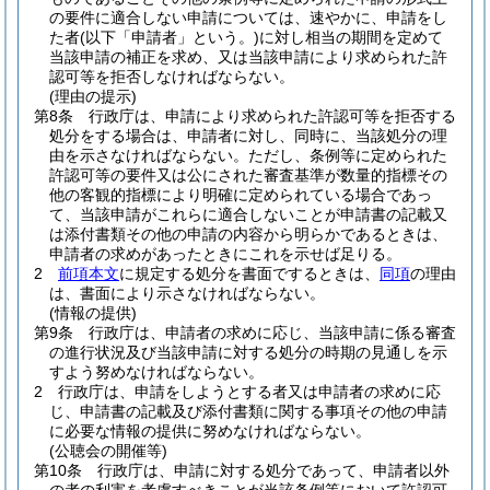
の要件に適合しない申請については、速やかに、申請をし
た者
(以下「申請者」という。)
に対し相当の期間を定めて
当該申請の補正を求め、又は当該申請により求められた許
認可等を拒否しなければならない。
(理由の提示)
第8条
行政庁は、申請により求められた許認可等を拒否する
処分をする場合は、申請者に対し、同時に、当該処分の理
由を示さなければならない。
ただし、条例等に定められた
許認可等の要件又は公にされた審査基準が数量的指標その
他の客観的指標により明確に定められている場合であっ
て、当該申請がこれらに適合しないことが申請書の記載又
は添付書類その他の申請の内容から明らかであるときは、
申請者の求めがあったときにこれを示せば足りる。
2
前項本文
に規定する処分を書面でするときは、
同項
の理由
は、書面により示さなければならない。
(情報の提供)
第9条
行政庁は、申請者の求めに応じ、当該申請に係る審査
の進行状況及び当該申請に対する処分の時期の見通しを示
すよう努めなければならない。
2
行政庁は、申請をしようとする者又は申請者の求めに応
じ、申請書の記載及び添付書類に関する事項その他の申請
に必要な情報の提供に努めなければならない。
(公聴会の開催等)
第10条
行政庁は、申請に対する処分であって、申請者以外