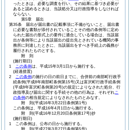
ったときは、必要な調査を行い、その結果に基づき必要が
あると認めるときは、当該処分又は行政指導をしなければ
ならない。
第5章
届出
第35条
届出が届出書の記載事項に不備がないこと、届出書
に必要な書類が添付されていることその他の条例等に定め
られた届出の形式上の要件に適合している場合は、当該届
出が条例等により当該届出の提出先とされている機関の事
務所に到達したときに、当該届出をすべき手続上の義務が
履行されたものとする。
附
則
(施行期日)
1
この条例
は、平成15年3月1日から施行する。
(経過措置)
2
この条例
の施行の日の前日までに、合併前の南部町行政手
続条例
(平成8年南部町条例第15号)
又は富沢町行政手続条例
(平成8年富沢町条例第20号)
の規定によりなされた処分、行
政指導及び届出に関する手続その他の行為は、それぞれ
こ
の条例
の相当規定によりなされたものとみなす。
附
則
(平成16年3月22日
条例第1号)
この条例は、平成16年4月1日から施行する。
附
則
(平成16年12月20日
条例第17号)
抄
(施行期日)
1
この条例は、公布の日から施行する。
附
則
(平成27年3月27日
条例第5号)