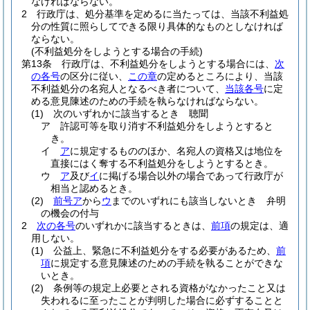
なければならない。
2
行政庁は、処分基準を定めるに当たっては、当該不利益処
分の性質に照らしてできる限り具体的なものとしなければ
ならない。
(不利益処分をしようとする場合の手続)
第13条
行政庁は、不利益処分をしようとする場合には、
次
の各号
の区分に従い、
この章
の定めるところにより、当該
不利益処分の名宛人となるべき者について、
当該各号
に定
める意見陳述のための手続を執らなければならない。
(1)
次のいずれかに該当するとき 聴聞
ア
許認可等を取り消す不利益処分をしようとすると
き。
イ
ア
に規定するもののほか、名宛人の資格又は地位を
直接にはく奪する不利益処分をしようとするとき。
ウ
ア
及び
イ
に掲げる場合以外の場合であって行政庁が
相当と認めるとき。
(2)
前号ア
から
ウ
までのいずれにも該当しないとき 弁明
の機会の付与
2
次の各号
のいずれかに該当するときは、
前項
の規定は、適
用しない。
(1)
公益上、緊急に不利益処分をする必要があるため、
前
項
に規定する意見陳述のための手続を執ることができな
いとき。
(2)
条例等の規定上必要とされる資格がなかったこと又は
失われるに至ったことが判明した場合に必ずすることと