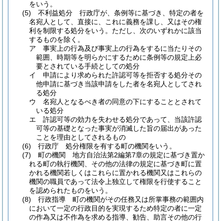
をいう。
(5)
不利益処分 行政庁が、条例等に基づき、特定の者を
名宛人として、直接に、これに義務を課し、又はその権
利を制限する処分をいう。
ただし、次のいずれかに該当
するものを除く。
ア
事実上の行為及び事実上の行為をするに当たりその
範囲、時期等を明らかにするために条例等の規定上必
要とされている手続としての処分
イ
申請により求められた許認可等を拒否する処分その
他申請に基づき当該申請をした者を名宛人としてされ
る処分
ウ
名宛人となるべき者の同意の下にすることとされて
いる処分
エ
許認可等の効力を失わせる処分であって、当該許認
可等の基礎となった事実が消滅した旨の届出があった
ことを理由としてされるもの
(6)
行政庁 処分権限を有する町の機関をいう。
(7)
町の機関 地方自治法第2編第7章の規定に基づき置か
れる町の執行機関、その他の法律の規定に基づき町に置
かれる機関若しくはこれらに置かれる機関又はこれらの
機関の職員であって法令上独立して権限を行使すること
を認められたものをいう。
(8)
行政指導 町の機関がその任務又は所掌事務の範囲内
において一定の行政目的を実現するため特定の者に一定
の作為又は不作為を求める指導、勧告、助言その他の行