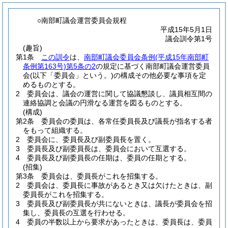
○南部町議会運営委員会規程
平成15年5月1日
議会訓令第1号
(趣旨)
第1条
この訓令
は、
南部町議会委員会条例
(平成15年南部町
条例第163号)
第5条の2
の規定に基づく南部町議会運営委員
会
(以下「委員会」という。)
の構成その他必要な事項を定
めるものとする。
2
委員会は、議会の運営に関して協議懇談し、議員相互間の
連絡協調と会議の円滑なる運営を図るものとする。
(構成)
第2条
委員会の委員は、各常任委員長及び議長が指名する者
をもって組織する。
2
委員会に、委員長及び副委員長を置く。
3
委員長及び副委員長は、委員会において互選する。
4
委員長及び副委員長の任期は、委員の任期とする。
(招集)
第3条
委員会は、委員長がこれを招集する。
2
委員会は、委員長に事故があるとき又は欠けたときは、副
委員長がこれを招集する。
3
委員長及び副委員長が共にないときは、議長が委員会を招
集し、委員長の互選を行わせる。
4
委員の半数以上から要求があったときは、委員長は、委員