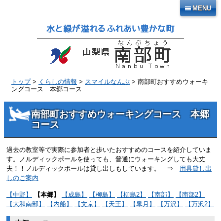
本
MENU
文
へ
移
動
トップ
>
くらしの情報
>
スマイルなんぶ
> 南部町おすすめウォーキ
ングコース 本郷コース
南部町おすすめウォーキングコース 本郷
コース
過去の教室等で実際に参加者と歩いたおすすめのコースを紹介していま
す。ノルディックポールを使っても、普通にウォーキングしても大丈
夫！！ノルディックポールは貸し出しもしています。 ⇒
用具貸し出
しのご案内
【中野】
【本郷】
【成島】
【柳島】
【柳島2】
【南部】
【南部2】
【大和南部】
【内船】
【文京】
【天王】
【皐月】
【万沢】
【万沢2】